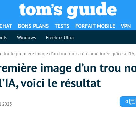
ACHAT
BONS PLANS
TESTS
FORFAIT MOBILE
VPN
ots
Windows
Freebox Ultra
e toute première image d’un trou noir a été améliorée grâce à l’IA, 
remière image d’un trou no
’IA, voici le résultat
0
il 2023