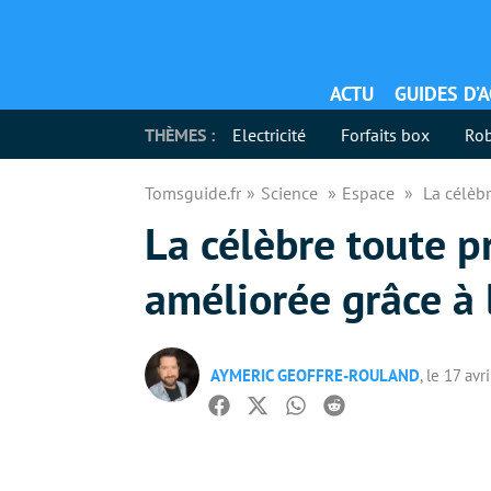
ACTU
GUIDES D’
THÈMES :
Electricité
Forfaits box
Rob
Tomsguide.fr
Science
Espace
La célèbr
La célèbre toute p
améliorée grâce à l
AYMERIC GEOFFRE-ROULAND
, le 17 avr
Facebook
Twitter
Whatsapp
Reddit