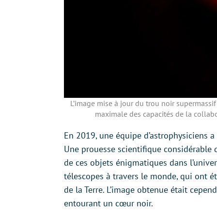
L’image mise à jour du trou noir supermassif
maximale des capacités de la collab
En 2019, une équipe d’astrophysiciens a 
Une prouesse scientifique considérable q
de ces objets énigmatiques dans l’univer
télescopes à travers le monde, qui ont ét
de la Terre. L’image obtenue était cepen
entourant un cœur noir.