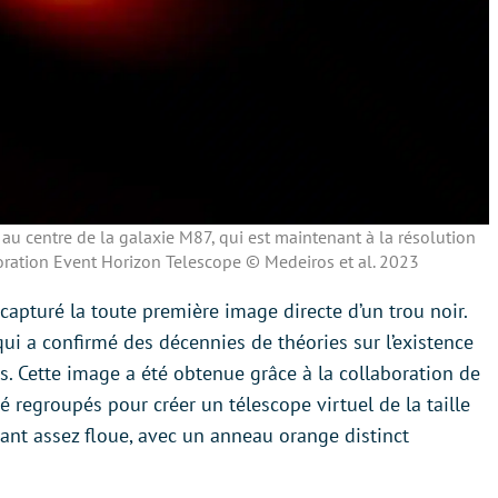
 au centre de la galaxie M87, qui est maintenant à la résolution
oration Event Horizon Telescope © Medeiros et al. 2023
capturé la toute première image directe d’un trou noir.
ui a confirmé des décennies de théories sur l’existence
s. Cette image a été obtenue grâce à la collaboration de
é regroupés pour créer un télescope virtuel de la taille
dant assez floue, avec un anneau orange distinct