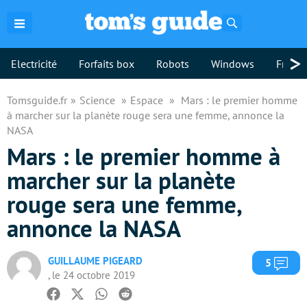
Rechercher
>
Electricité
Forfaits box
Robots
Windows
Freebo
Tomsguide.fr
Science
Espace
Mars : le premier homme
à marcher sur la planète rouge sera une femme, annonce la
NASA
Mars : le premier homme à
marcher sur la planète
rouge sera une femme,
annonce la NASA
GUILLAUME PIGEARD
Com
5
, le 24 octobre 2019
Facebook
Twitter
Whatsapp
Reddit