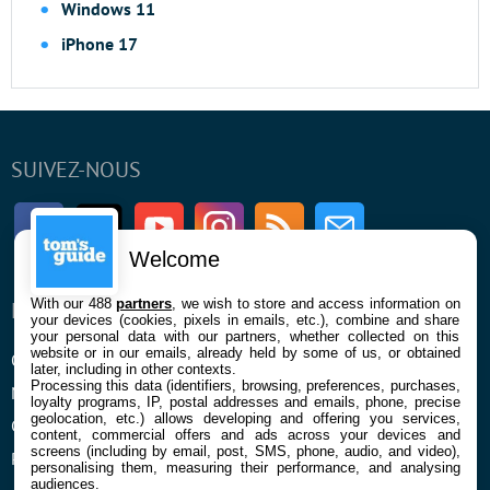
Windows 11
iPhone 17
SUIVEZ-NOUS
Facebook
Twitter
Youtube
Instagram
RSS
Newsletter
Welcome
With our 488
partners
, we wish to store and access information on
ENTREPRISE
À PROPOS
your devices (cookies, pixels in emails, etc.), combine and share
your personal data with our partners, whether collected on this
website or in our emails, already held by some of us, or obtained
Qui sommes nous
La rédaction
later, including in other contexts.
Processing this data (identifiers, browsing, preferences, purchases,
Mentions légales et CGU
Contact
loyalty programs, IP, postal addresses and emails, phone, precise
geolocation, etc.) allows developing and offering you services,
Confidentialité et Cookies
content, commercial offers and ads across your devices and
screens (including by email, post, SMS, phone, audio, and video),
Préférences cookies
personalising them, measuring their performance, and analysing
audiences.