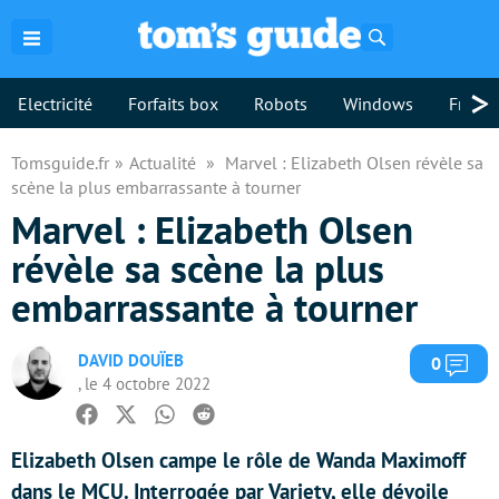
Rechercher
>
Electricité
Forfaits box
Robots
Windows
Freebo
Tomsguide.fr
Actualité
Marvel : Elizabeth Olsen révèle sa
scène la plus embarrassante à tourner
Marvel : Elizabeth Olsen
révèle sa scène la plus
embarrassante à tourner
DAVID DOUÏEB
Com
0
, le 4 octobre 2022
Facebook
Twitter
Whatsapp
Reddit
Elizabeth Olsen campe le rôle de Wanda Maximoff
dans le MCU. Interrogée par Variety, elle dévoile