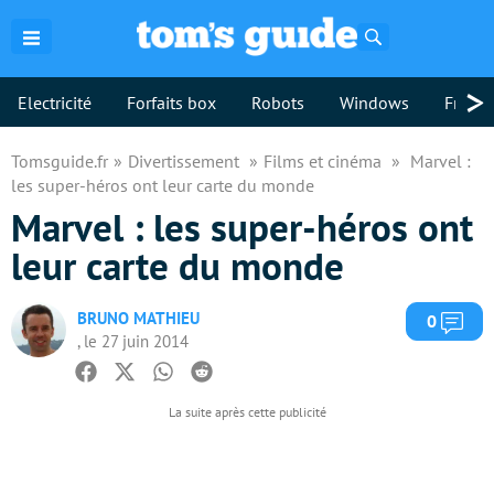
Rechercher
>
Electricité
Forfaits box
Robots
Windows
Freebo
Tomsguide.fr
Divertissement
Films et cinéma
Marvel :
les super-héros ont leur carte du monde
Marvel : les super-héros ont
leur carte du monde
BRUNO MATHIEU
Com
0
, le 27 juin 2014
Facebook
Twitter
Whatsapp
Reddit