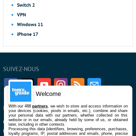
Switch 2
VPN
Windows 11
iPhone 17
SUIVEZ-NOUS
Facebook
Twitter
Youtube
Instagram
RSS
Newsletter
Welcome
With our 488
partners
, we wish to store and access information on
ENTREPRISE
À PROPOS
your devices (cookies, pixels in emails, etc.), combine and share
your personal data with our partners, whether collected on this
website or in our emails, already held by some of us, or obtained
Qui sommes nous
La rédaction
later, including in other contexts.
Processing this data (identifiers, browsing, preferences, purchases,
Mentions légales et CGU
Contact
loyalty programs, IP, postal addresses and emails, phone, precise