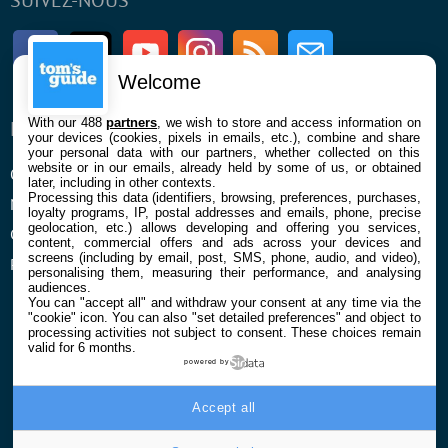
SUIVEZ-NOUS
Facebook
Twitter
Youtube
Instagram
RSS
Newsletter
Welcome
With our 488
partners
, we wish to store and access information on
ENTREPRISE
À PROPOS
your devices (cookies, pixels in emails, etc.), combine and share
your personal data with our partners, whether collected on this
website or in our emails, already held by some of us, or obtained
Qui sommes nous
La rédaction
later, including in other contexts.
Processing this data (identifiers, browsing, preferences, purchases,
Mentions légales et CGU
Contact
loyalty programs, IP, postal addresses and emails, phone, precise
geolocation, etc.) allows developing and offering you services,
Confidentialité et Cookies
content, commercial offers and ads across your devices and
screens (including by email, post, SMS, phone, audio, and video),
Préférences cookies
personalising them, measuring their performance, and analysing
audiences.
You can "accept all" and withdraw your consent at any time via the
"cookie" icon
. You can also "set detailed preferences" and object to
processing activities not subject to consent. These choices remain
valid for 6 months.
powered by
© 2026 Galaxie Media Tous droits réservés
Accept all