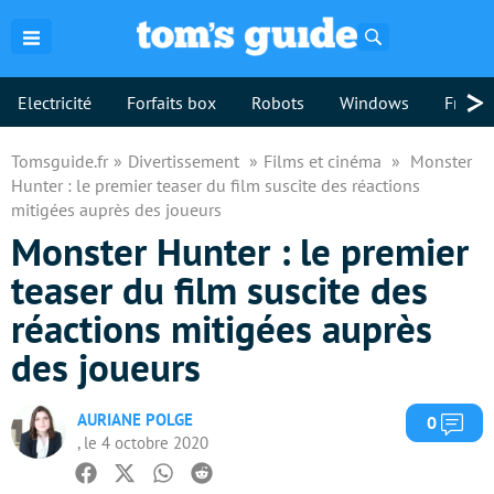
Rechercher
>
Electricité
Forfaits box
Robots
Windows
Freebo
Tomsguide.fr
Divertissement
Films et cinéma
Monster
Hunter : le premier teaser du film suscite des réactions
mitigées auprès des joueurs
Monster Hunter : le premier
teaser du film suscite des
réactions mitigées auprès
des joueurs
AURIANE POLGE
Com
0
, le 4 octobre 2020
Facebook
Twitter
Whatsapp
Reddit