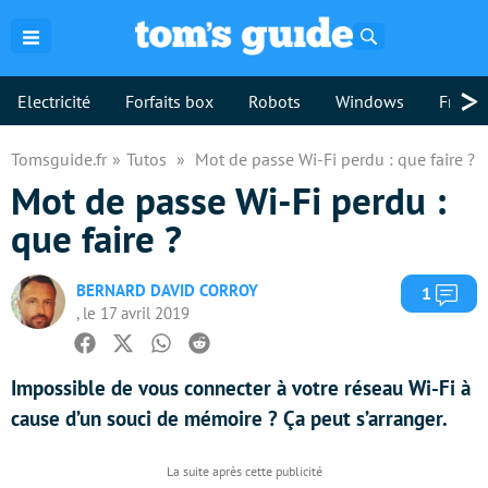
Rechercher
>
Electricité
Forfaits box
Robots
Windows
Freebo
Tomsguide.fr
Tutos
Mot de passe Wi-Fi perdu : que faire ?
Mot de passe Wi-Fi perdu :
que faire ?
BERNARD DAVID CORROY
Com
1
, le 17 avril 2019
Facebook
Twitter
Whatsapp
Reddit
Impossible de vous connecter à votre réseau Wi-Fi à
cause d’un souci de mémoire ? Ça peut s’arranger.