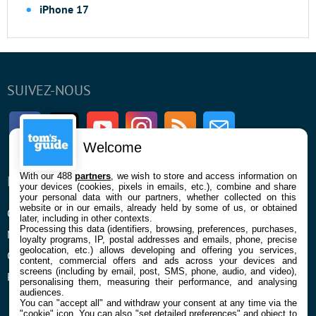
iPhone 17
SUIVEZ-NOUS
Facebook
Twitter
Youtube
Instagram
RSS
Newsletter
Welcome
With our 488
partners
, we wish to store and access information on
ENTREPRISE
À PROPOS
your devices (cookies, pixels in emails, etc.), combine and share
your personal data with our partners, whether collected on this
website or in our emails, already held by some of us, or obtained
Qui sommes nous
La rédaction
later, including in other contexts.
Processing this data (identifiers, browsing, preferences, purchases,
Mentions légales et CGU
Contact
loyalty programs, IP, postal addresses and emails, phone, precise
geolocation, etc.) allows developing and offering you services,
Confidentialité et Cookies
content, commercial offers and ads across your devices and
screens (including by email, post, SMS, phone, audio, and video),
Préférences cookies
personalising them, measuring their performance, and analysing
audiences.
You can "accept all" and withdraw your consent at any time via the
"cookie" icon
. You can also "set detailed preferences" and object to