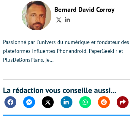
Bernard David Corroy
Twitter
LinkedIn
Passionné par l'univers du numérique et fondateur des
plateformes influentes Phonandroid, PaperGeekFr et
PlusDeBonsPlans, je…
La rédaction vous conseille aussi...
Facebook
Messenger
Twitter
Linkedin
Whatsapp
Reddit
Shar