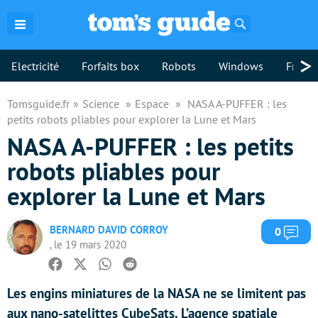
Rechercher
>
Electricité
Forfaits box
Robots
Windows
Freebo
Tomsguide.fr
Science
Espace
NASA A-PUFFER : les
petits robots pliables pour explorer la Lune et Mars
NASA A-PUFFER : les petits
robots pliables pour
explorer la Lune et Mars
BERNARD DAVID CORROY
Com
0
, le 19 mars 2020
Facebook
Twitter
Whatsapp
Reddit
Les engins miniatures de la NASA ne se limitent pas
aux nano-satelittes CubeSats. L’agence spatiale