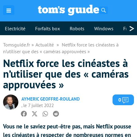
Rechercher
>
Electricité
Forfaits box
Robots
Windows
Freebo
Tomsguide.fr
Actualité
Netflix force les cinéastes à
n’utiliser que des « caméras approuvées »
Netflix force les cinéastes à
n’utiliser que des « caméras
approuvées »
AYMERIC GEOFFRE-ROULAND
Com
0
, le 7 juillet 2022
Facebook
Twitter
Whatsapp
Reddit
Vous ne le saviez peut-être pas, mais Netflix pousse
les cinéastes à respecter de nombreuses normes en