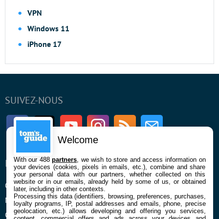
VPN
Windows 11
iPhone 17
SUIVEZ-NOUS
Facebook
Twitter
Youtube
Instagram
RSS
Newsletter
Welcome
With our 488
partners
, we wish to store and access information on
ENTREPRISE
À PROPOS
your devices (cookies, pixels in emails, etc.), combine and share
your personal data with our partners, whether collected on this
website or in our emails, already held by some of us, or obtained
Qui sommes nous
La rédaction
later, including in other contexts.
Processing this data (identifiers, browsing, preferences, purchases,
Mentions légales et CGU
Contact
loyalty programs, IP, postal addresses and emails, phone, precise
geolocation, etc.) allows developing and offering you services,
Confidentialité et Cookies
content, commercial offers and ads across your devices and