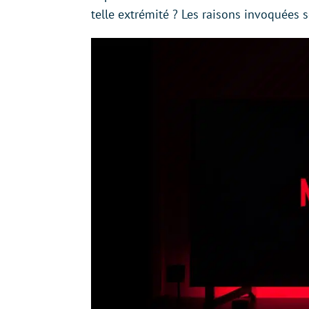
telle extrémité ? Les raisons invoquées