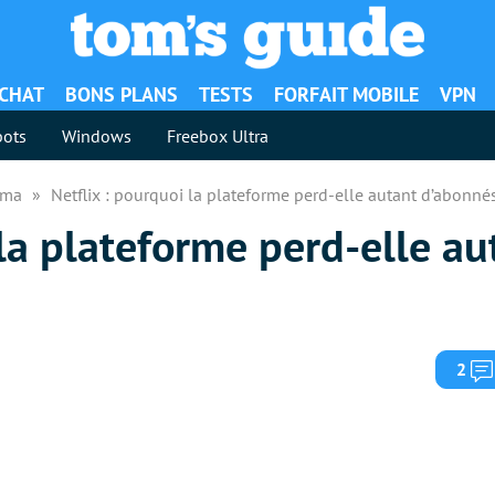
ACHAT
BONS PLANS
TESTS
FORFAIT MOBILE
VPN
ots
Windows
Freebox Ultra
néma
Netflix : pourquoi la plateforme perd-elle autant d’abonné
 la plateforme perd-elle au
2