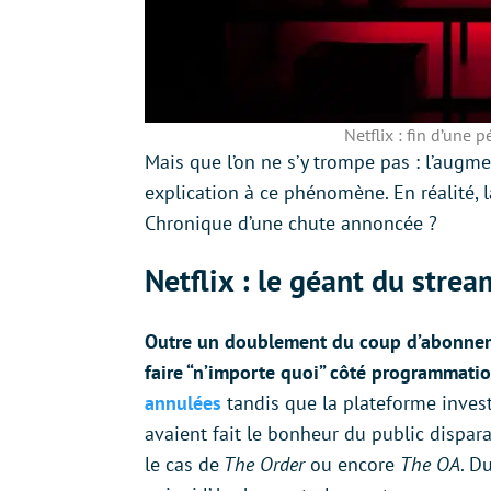
Netflix : fin d’une 
Mais que l’on ne s’y trompe pas : l’augme
explication à ce phénomène. En réalité,
Chronique d’une chute annoncée ?
Netflix : le géant du strea
Outre un doublement du coup d’abonneme
faire “n’importe quoi” côté programmati
annulées
tandis que la plateforme invest
avaient fait le bonheur du public dispara
le cas de
The Order
ou encore
The OA
. D