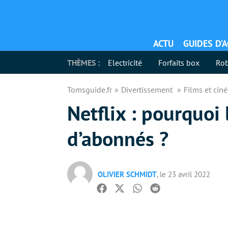
ACTU
GUIDES D’
THÈMES :
Electricité
Forfaits box
Rob
Tomsguide.fr
Divertissement
Films et ci
Netflix : pourquoi
d’abonnés ?
OLIVIER SCHMIDT
, le 23 avril 2022
Facebook
Twitter
Whatsapp
Reddit