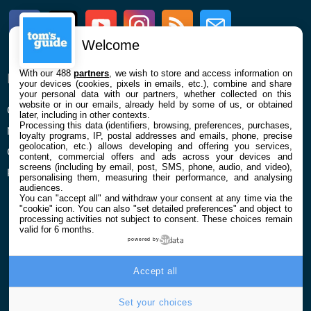
Facebook
Twitter
Youtube
Instagram
RSS
Newsletter
Welcome
With our 488
partners
, we wish to store and access information on
ENTREPRISE
À PROPOS
your devices (cookies, pixels in emails, etc.), combine and share
your personal data with our partners, whether collected on this
website or in our emails, already held by some of us, or obtained
Qui sommes nous
La rédaction
later, including in other contexts.
Processing this data (identifiers, browsing, preferences, purchases,
Mentions légales et CGU
Contact
loyalty programs, IP, postal addresses and emails, phone, precise
geolocation, etc.) allows developing and offering you services,
Confidentialité et Cookies
content, commercial offers and ads across your devices and
screens (including by email, post, SMS, phone, audio, and video),
Préférences cookies
personalising them, measuring their performance, and analysing
audiences.
You can "accept all" and withdraw your consent at any time via the
"cookie" icon
. You can also "set detailed preferences" and object to
processing activities not subject to consent. These choices remain
valid for 6 months.
powered by
© 2026 Galaxie Media Tous droits réservés
Accept all
Set your choices