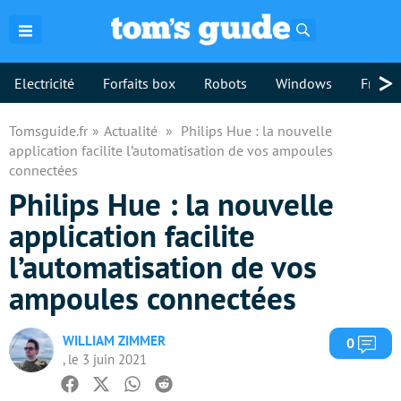
Rechercher
>
Electricité
Forfaits box
Robots
Windows
Freebo
Tomsguide.fr
Actualité
Philips Hue : la nouvelle
application facilite l’automatisation de vos ampoules
connectées
Philips Hue : la nouvelle
application facilite
l’automatisation de vos
ampoules connectées
WILLIAM ZIMMER
Com
0
, le 3 juin 2021
Facebook
Twitter
Whatsapp
Reddit