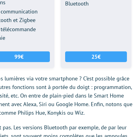
ns
Bluetooth
 communication
tooth et Zigbee
 télécommande
nie
99€
25€
os lumières via votre smartphone ? C’est possible grâce
utres fonctions sont à portée du doigt : programmation,
sité, etc. On entre de plain-pied dans le Smart Home
tement avec Alexa, Siri ou Google Home. Enfin, notons que
comme Philips Hue, Konykis ou Wiz.
t pas. Les versions Bluetooth par exemple, de par leur
objets, sont souvent moins complètes que les ampoules