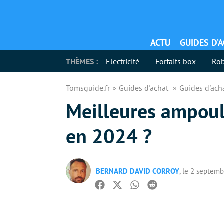
ACTU
GUIDES D’
THÈMES :
Electricité
Forfaits box
Rob
Tomsguide.fr
Guides d'achat
Guides d'ac
Meilleures ampoul
en 2024 ?
BERNARD DAVID CORROY
, le 2 septem
Facebook
Twitter
Whatsapp
Reddit