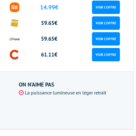
14.99€
VOIR L’OFFRE
59.65€
VOIR L’OFFRE
59.65€
VOIR L’OFFRE
61.11€
VOIR L’OFFRE
ON N’AIME PAS
La puissance lumineuse en léger retrait