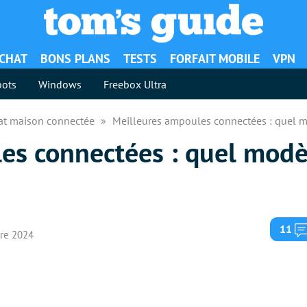
ACHAT
BONS PLANS
TESTS
FORFAIT MOBILE
VPN
ots
Windows
Freebox Ultra
hat maison connectée
Meilleures ampoules connectées : quel 
es connectées : quel modè
11
bre 2024