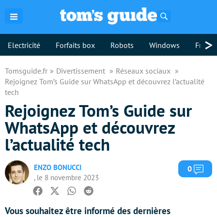
Rechercher
>
Electricité
Forfaits box
Robots
Windows
Freebo
Tomsguide.fr
Divertissement
Réseaux sociaux
Rejoignez Tom’s Guide sur WhatsApp et découvrez l’actualité
tech
Rejoignez Tom’s Guide sur
WhatsApp et découvrez
l’actualité tech
ENZO BONUCCI
Com
0
, le 8 novembre 2023
Facebook
Twitter
Whatsapp
Reddit
Vous souhaitez être informé des dernières