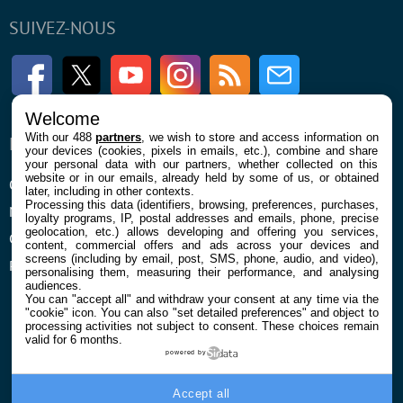
SUIVEZ-NOUS
Facebook
Twitter
Youtube
Instagram
RSS
Newsletter
Welcome
With our 488
partners
, we wish to store and access information on
ENTREPRISE
À PROPOS
your devices (cookies, pixels in emails, etc.), combine and share
your personal data with our partners, whether collected on this
website or in our emails, already held by some of us, or obtained
Qui sommes nous
La rédaction
later, including in other contexts.
Processing this data (identifiers, browsing, preferences, purchases,
Mentions légales et CGU
Contact
loyalty programs, IP, postal addresses and emails, phone, precise
geolocation, etc.) allows developing and offering you services,
Confidentialité et Cookies
content, commercial offers and ads across your devices and
screens (including by email, post, SMS, phone, audio, and video),
Préférences cookies
personalising them, measuring their performance, and analysing
audiences.
You can "accept all" and withdraw your consent at any time via the
"cookie" icon
. You can also "set detailed preferences" and object to
processing activities not subject to consent. These choices remain
valid for 6 months.
powered by
© 2026 Galaxie Media Tous droits réservés
Accept all