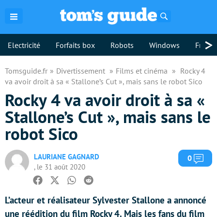
Rechercher
>
Electricité
Forfaits box
Robots
Windows
Freebo
Tomsguide.fr
Divertissement
Films et cinéma
Rocky 4
va avoir droit à sa « Stallone’s Cut », mais sans le robot Sico
Rocky 4 va avoir droit à sa «
Stallone’s Cut », mais sans le
robot Sico
LAURIANE GAGNARD
Com
0
, le 31 août 2020
Facebook
Twitter
Whatsapp
Reddit
L’acteur et réalisateur Sylvester Stallone a annoncé
une réédition du film Rocky 4. Mais les fans du film