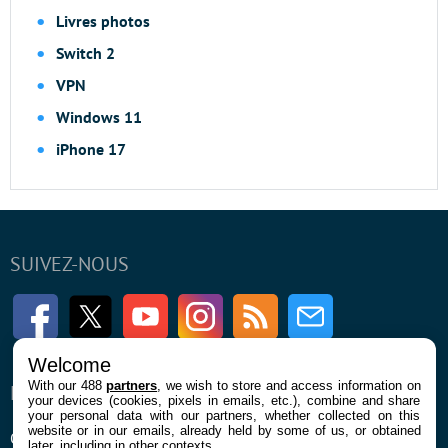
Livres photos
Switch 2
VPN
Windows 11
iPhone 17
SUIVEZ-NOUS
Facebook
Twitter
Youtube
Instagram
RSS
Newsletter
Welcome
With our 488
partners
, we wish to store and access information on
ENTREPRISE
À PROPOS
your devices (cookies, pixels in emails, etc.), combine and share
your personal data with our partners, whether collected on this
website or in our emails, already held by some of us, or obtained
Qui sommes nous
La rédaction
later, including in other contexts.