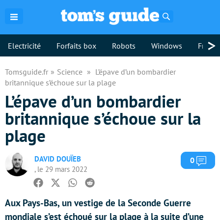
Rechercher
>
Electricité
Forfaits box
Robots
Windows
Freebo
Tomsguide.fr
Science
L’épave d’un bombardier
britannique s’échoue sur la plage
L’épave d’un bombardier
britannique s’échoue sur la
plage
DAVID DOUÏEB
Com
0
, le 29 mars 2022
Facebook
Twitter
Whatsapp
Reddit
Aux Pays-Bas, un vestige de la Seconde Guerre
mondiale s’est échoué sur la plage à la suite d’une