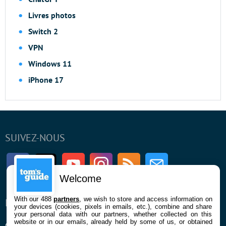
Livres photos
Switch 2
VPN
Windows 11
iPhone 17
SUIVEZ-NOUS
Facebook
Twitter
Youtube
Instagram
RSS
Newsletter
Welcome
With our 488
partners
, we wish to store and access information on
ENTREPRISE
À PROPOS
your devices (cookies, pixels in emails, etc.), combine and share
your personal data with our partners, whether collected on this
website or in our emails, already held by some of us, or obtained
Qui sommes nous
La rédaction