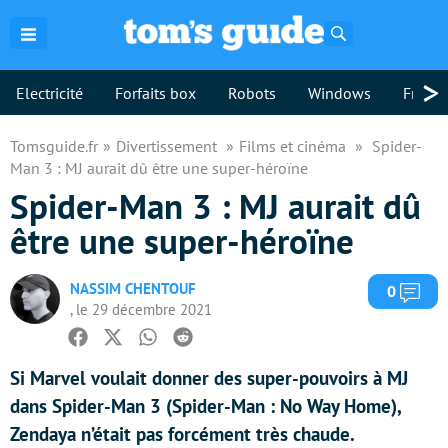
Rechercher
>
Electricité
Forfaits box
Robots
Windows
Freebo
Tomsguide.fr
Divertissement
Films et cinéma
Spider-
Man 3 : MJ aurait dû être une super-héroïne
Spider-Man 3 : MJ aurait dû
être une super-héroïne
NASSIM CHENTOUF
Com
0
, le 29 décembre 2021
Facebook
Twitter
Whatsapp
Reddit
Si Marvel voulait donner des super-pouvoirs à MJ
dans Spider-Man 3 (Spider-Man : No Way Home),
Zendaya n’était pas forcément très chaude.