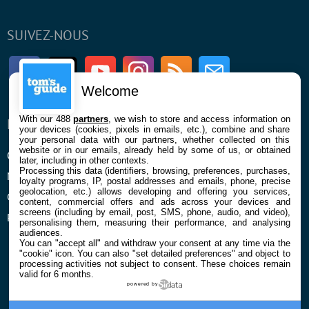
SUIVEZ-NOUS
Facebook
Twitter
Youtube
Instagram
RSS
Newsletter
Welcome
With our 488
partners
, we wish to store and access information on
ENTREPRISE
À PROPOS
your devices (cookies, pixels in emails, etc.), combine and share
your personal data with our partners, whether collected on this
website or in our emails, already held by some of us, or obtained
Qui sommes nous
La rédaction
later, including in other contexts.
Processing this data (identifiers, browsing, preferences, purchases,
Mentions légales et CGU
Contact
loyalty programs, IP, postal addresses and emails, phone, precise
geolocation, etc.) allows developing and offering you services,
Confidentialité et Cookies
content, commercial offers and ads across your devices and
screens (including by email, post, SMS, phone, audio, and video),
Préférences cookies
personalising them, measuring their performance, and analysing
audiences.
You can "accept all" and withdraw your consent at any time via the
"cookie" icon
. You can also "set detailed preferences" and object to
processing activities not subject to consent. These choices remain
valid for 6 months.
powered by
© 2026 Galaxie Media Tous droits réservés