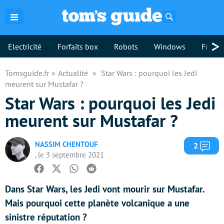
Rechercher
>
Electricité
Forfaits box
Robots
Windows
Freebo
Tomsguide.fr
Actualité
Star Wars : pourquoi les Jedi
meurent sur Mustafar ?
Star Wars : pourquoi les Jedi
meurent sur Mustafar ?
NASSIM CHENTOUF
Com
2
, le 3 septembre 2021
Facebook
Twitter
Whatsapp
Reddit
Dans Star Wars, les Jedi vont mourir sur Mustafar.
Mais pourquoi cette planète volcanique a une
sinistre réputation ?