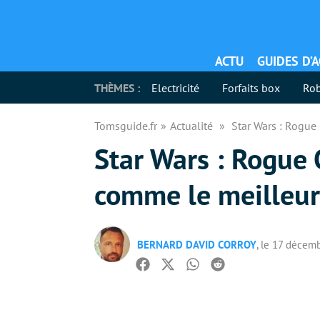
ACTU
GUIDES D’
THÈMES :
Electricité
Forfaits box
Rob
Tomsguide.fr
Actualité
Star Wars : Rogue 
Star Wars : Rogue 
comme le meilleur 
BERNARD DAVID CORROY
, le 17 décem
Facebook
Twitter
Whatsapp
Reddit