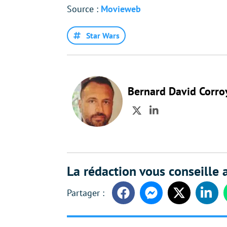
Source :
Movieweb
Star Wars
Bernard David Corro
Twitter
LinkedIn
La rédaction vous conseille a
Facebook
Messenger
Twitter
Linke