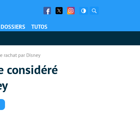
Facebook
Twitter
Facebook
Rechercher
DOSSIERS
TUTOS
e rachat par Disney
re considéré
ey
Commentaires