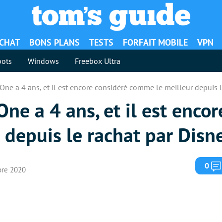
ACHAT
BONS PLANS
TESTS
FORFAIT MOBILE
VPN
ots
Windows
Freebox Ultra
One a 4 ans, et il est encore considéré comme le meilleur depuis l
One a 4 ans, et il est enco
depuis le rachat par Disn
0
bre 2020