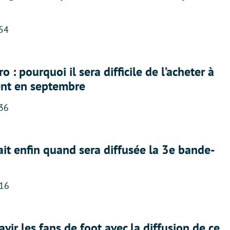
:54
 : pourquoi il sera difficile de l’acheter à
nt en septembre
:36
ait enfin quand sera diffusée la 3e bande-
:16
avir les fans de foot avec la diffusion de ce