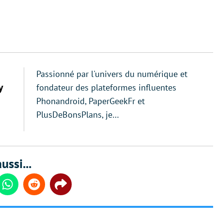
Passionné par l'univers du numérique et
y
fondateur des plateformes influentes
Phonandroid, PaperGeekFr et
PlusDeBonsPlans, je…
ussi...
din
Whatsapp
Reddit
Share