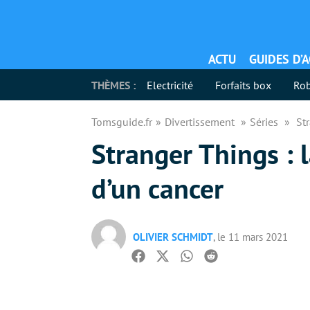
ACTU
GUIDES D’
THÈMES :
Electricité
Forfaits box
Rob
Tomsguide.fr
Divertissement
Séries
Str
Stranger Things : l
d’un cancer
OLIVIER SCHMIDT
, le 11 mars 2021
Facebook
Twitter
Whatsapp
Reddit