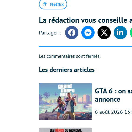
Netflix
La rédaction vous conseille a
Facebook
Messenger
Twitter
Linke
Les commentaires sont fermés.
Les derniers articles
GTA 6 : on s
annonce
6 août 2026 15