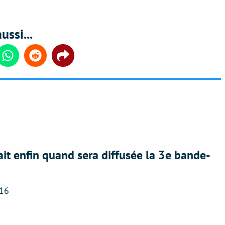
ussi...
din
Whatsapp
Reddit
Share
ait enfin quand sera diffusée la 3e bande-
:16