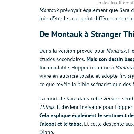
Un destin diffèrent
Montauk
prévoyait également que Sara dis
loin d’être le seul point diffèrent entre l
De Montauk à Stranger Th
Dans la version prévue pour
Montauk
, H
études secondaires.
Mais son destin bas
Inconsolable, Hopper retourne à
Montau
vivre en autarcie totale, et adopte
“un st
ce que révèle la bible scénaristique des f
La mort de Sara dans cette version sembl
Things
, il devient invivable pour Hopper 
Cela explique également le sentiment de c
l’alcool et le tabac
. Et cette descente au
Diane.