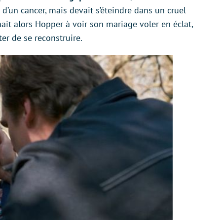
d’un cancer, mais devait s’éteindre dans un cruel
nait alors Hopper à voir son mariage voler en éclat,
er de se reconstruire.