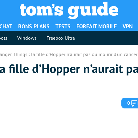
ACHAT
BONS PLANS
TESTS
FORFAIT MOBILE
VPN
ots
Windows
Freebox Ultra
anger Things : la fille d’Hopper n’aurait pas dû mourir d’un cancer
a fille d’Hopper n’aurait p
0