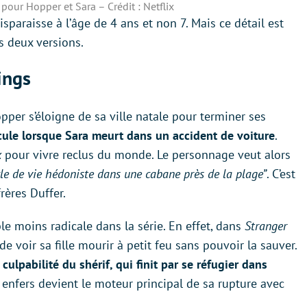
 pour Hopper et Sara – Crédit : Netflix
paraisse à l’âge de 4 ans et non 7. Mais ce détail est
es deux versions.
ings
opper s’éloigne de sa ville natale pour terminer ses
cule lorsque Sara meurt dans un accident de voiture
.
k
pour vivre reclus du monde. Le personnage veut alors
yle de vie hédoniste dans une cabane près de la plage”
. C’est
rères Duffer.
e moins radicale dans la série. En effet, dans
Stranger
de voir sa fille mourir à petit feu sans pouvoir la sauver.
ulpabilité du shérif, qui finit par se réfugier dans
x enfers devient le moteur principal de sa rupture avec