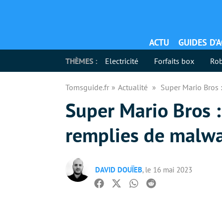
ACTU
GUIDES D’
THÈMES :
Electricité
Forfaits box
Rob
Tomsguide.fr
Actualité
Super Mario Bros :
Super Mario Bros : 
remplies de malwar
DAVID DOUÏEB
, le 16 mai 2023
Facebook
Twitter
Whatsapp
Reddit