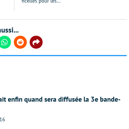
ficelles pour les…
ussi...
din
Whatsapp
Reddit
Share
ait enfin quand sera diffusée la 3e bande-
:16