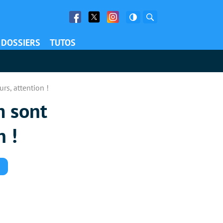
Facebook
Twitter
Facebook
Rechercher
DOSSIERS
TUTOS
rs, attention !
m sont
n !
Commentaires