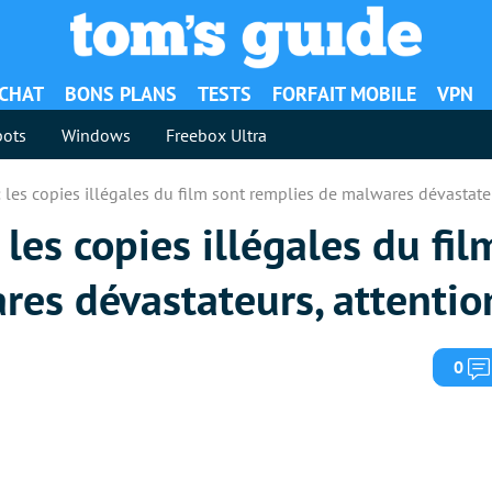
ACHAT
BONS PLANS
TESTS
FORFAIT MOBILE
VPN
ots
Windows
Freebox Ultra
 les copies illégales du film sont remplies de malwares dévastateu
les copies illégales du fil
es dévastateurs, attentio
0