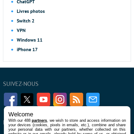
ChatGPT
Livres photos
Switch 2
VPN
Windows 11
iPhone 17
SUIVEZ-NOUS
Facebook
Twitter
Youtube
Instagram
RSS
Newsletter
Welcome
With our 488
partners
, we wish to store and access information on
ENTREPRISE
À PROPOS
your devices (cookies, pixels in emails, etc.), combine and share
your personal data with our partners, whether collected on this
website or in our emails, already held by some of us, or obtained