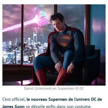
David Corenswet en Superman © DC
C’est officiel,
le nouveau Superman de l’univers DC de
James Gunn
se dévoile enfin dans son costume