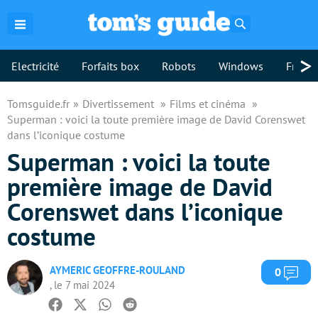
Rechercher
>
Electricité
Forfaits box
Robots
Windows
Freebo
Tomsguide.fr
Divertissement
Films et cinéma
Superman : voici la toute première image de David Corenswet
dans l’iconique costume
Superman : voici la toute
première image de David
Corenswet dans l’iconique
costume
AYMERIC GEOFFRE-ROULAND
Com
0
, le 7 mai 2024
Facebook
Twitter
Whatsapp
Reddit