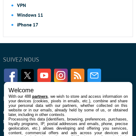
VPN
Windows 11
iPhone 17
SUIVEZ-NOUS
Facebook
Twitter
Youtube
Instagram
RSS
Newsletter
Welcome
With our 488
partners
, we wish to store and access information on
ENTREPRISE
À PROPOS
your devices (cookies, pixels in emails, etc.), combine and share
your personal data with our partners, whether collected on this
website or in our emails, already held by some of us, or obtained
Qui sommes nous
La rédaction
later, including in other contexts.
Processing this data (identifiers, browsing, preferences, purchases,
Mentions légales et CGU
Contact
loyalty programs, IP, postal addresses and emails, phone, precise
geolocation, etc.) allows developing and offering you services,
Confidentialité et Cookies
content, commercial offers and ads across your devices and