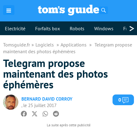
Rechercher
>
Electricité
Forfaits box
Robots
Windows
Freebo
Tomsguide.fr
Logiciels
Applications
Telegram propose
maintenant des photos éphémères
Telegram propose
maintenant des photos
éphémères
BERNARD DAVID CORROY
Com
0
, le 25 juillet 2017
Facebook
Twitter
Whatsapp
Reddit