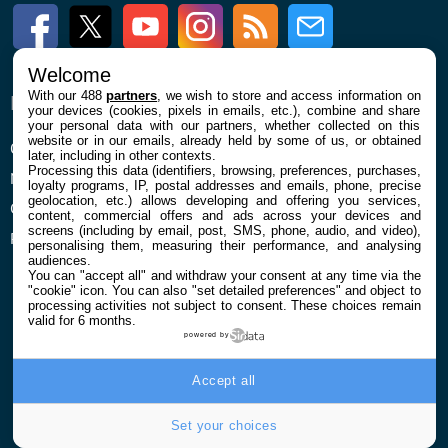
Facebook
Twitter
Youtube
Instagram
RSS
Newsletter
Welcome
With our 488
partners
, we wish to store and access information on
ENTREPRISE
À PROPOS
your devices (cookies, pixels in emails, etc.), combine and share
your personal data with our partners, whether collected on this
website or in our emails, already held by some of us, or obtained
Qui sommes nous
La rédaction
later, including in other contexts.
Processing this data (identifiers, browsing, preferences, purchases,
Mentions légales et CGU
Contact
loyalty programs, IP, postal addresses and emails, phone, precise
geolocation, etc.) allows developing and offering you services,
Confidentialité et Cookies
content, commercial offers and ads across your devices and
screens (including by email, post, SMS, phone, audio, and video),
Préférences cookies
personalising them, measuring their performance, and analysing
audiences.
You can "accept all" and withdraw your consent at any time via the
"cookie" icon
. You can also "set detailed preferences" and object to
processing activities not subject to consent. These choices remain
valid for 6 months.
powered by
© 2026 Galaxie Media Tous droits réservés
Accept all
Set your choices