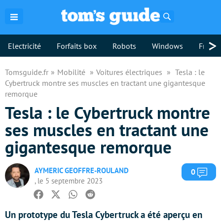
Rechercher
>
Electricité
Forfaits box
Robots
Windows
Freebo
Tomsguide.fr
Mobilité
Voitures électriques
Tesla : le
Cybertruck montre ses muscles en tractant une gigantesque
remorque
Tesla : le Cybertruck montre
ses muscles en tractant une
gigantesque remorque
AYMERIC GEOFFRE-ROULAND
Com
0
, le 5 septembre 2023
Facebook
Twitter
Whatsapp
Reddit
Un prototype du Tesla Cybertruck a été aperçu en