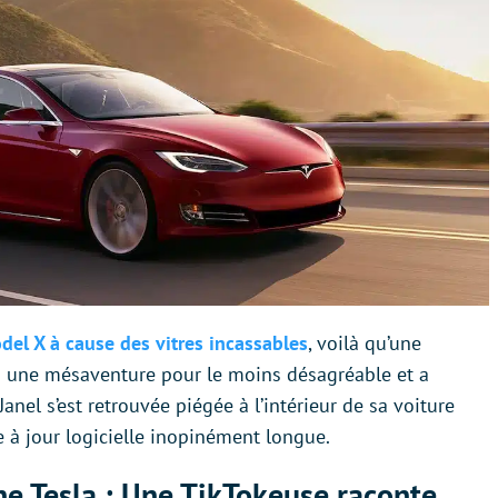
del X à cause des vitres incassables
, voilà qu’une
cu une mésaventure pour le moins désagréable et a
anel s’est retrouvée piégée à l’intérieur de sa voiture
 à jour logicielle inopinément longue.
ne Tesla : Une TikTokeuse raconte