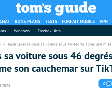
ACHAT
BONS PLANS
TESTS
FORFAIT MOBILE
VPN
ots
Windows
Freebox Ultra
es
Tesla : piégée dans sa voiture sous 46 degrés après une mise 
s sa voiture sous 46 degré
filme son cauchemar sur Tik
0
il 2024