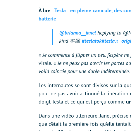
À lire :
Tesla : en pleine canicule, des c
batterie
@brianna__janel
Replying to @Ma
kind 🫶🏼
#teslatok
#tesla
♬ origi
«
Je commence à flipper un peu, j’espère ne
virale. «
Je ne peux pas ouvrir les portes ou 
voilà coincée pour une durée indéterminée.
Les internautes se sont divisés sur la qu
pour ne pas avoir actionné la libération
doigt Tesla et ce qui est perçu comme
un
Dans une vidéo ultérieure, Janel précise q
que c’était la première fois qu’elle tentait