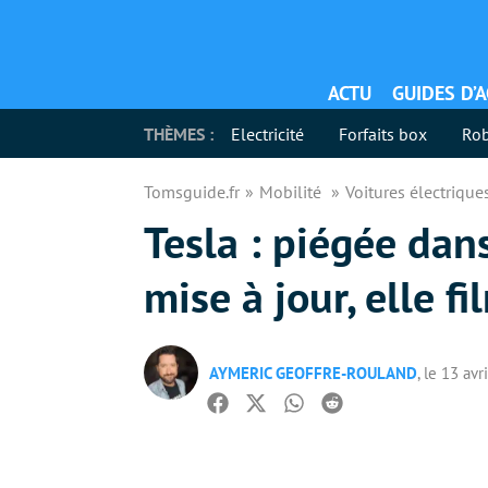
ACTU
GUIDES D’
THÈMES :
Electricité
Forfaits box
Rob
Tomsguide.fr
Mobilité
Voitures électriqu
Tesla : piégée dan
mise à jour, elle 
AYMERIC GEOFFRE-ROULAND
, le 13 avr
Facebook
Twitter
Whatsapp
Reddit