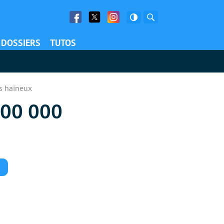
Facebook
Twitter
Facebook
Rechercher
DOSSIERS
TUTOS
ts haineux
 700 000
Commentaires