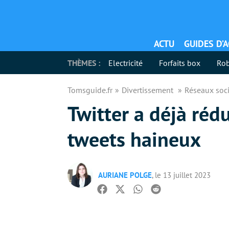
ACTU
GUIDES D’
THÈMES :
Electricité
Forfaits box
Rob
Tomsguide.fr
Divertissement
Réseaux soc
Twitter a déjà rédu
tweets haineux
AURIANE POLGE
, le 13 juillet 2023
Facebook
Twitter
Whatsapp
Reddit