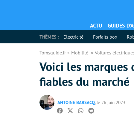
ACTU
GUIDES D’
THÈMES :
Electricité
Forfaits box
Rob
Tomsguide.fr
Mobilité
Voitures électriqu
Voici les marques 
fiables du marché
ANTOINE BARSACQ
, le 26 juin 2023
Facebook
Twitter
Whatsapp
Reddit