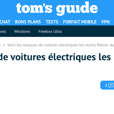
ACHAT
BONS PLANS
TESTS
FORFAIT MOBILE
VPN
ots
Windows
Freebox Ultra
es
Voici les marques de voitures électriques les moins fiables 
de voitures électriques les
1