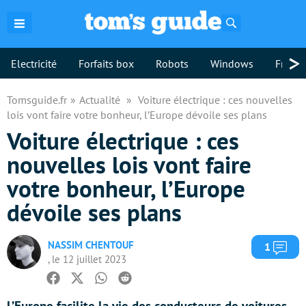
Rechercher
>
Electricité
Forfaits box
Robots
Windows
Freebo
Tomsguide.fr
Actualité
Voiture électrique : ces nouvelles
lois vont faire votre bonheur, l’Europe dévoile ses plans
Voiture électrique : ces
nouvelles lois vont faire
votre bonheur, l’Europe
dévoile ses plans
NASSIM CHENTOUF
Com
1
, le 12 juillet 2023
Facebook
Twitter
Whatsapp
Reddit