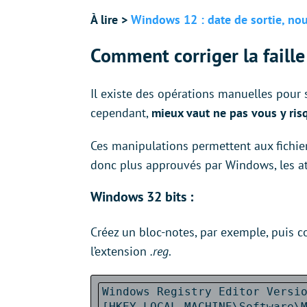
À lire >
Windows 12 : date de sortie, nouv
Comment corriger la fail
Il existe des opérations manuelles pour 
cependant,
mieux vaut ne pas vous y risq
Ces manipulations permettent aux fichie
donc plus approuvés par Windows, les a
Windows 32 bits :
Créez un bloc-notes, par exemple, puis co
l’extension
.reg
.
Windows Registry Editor Versi
[HKEY_LOCAL_MACHINE\Software\