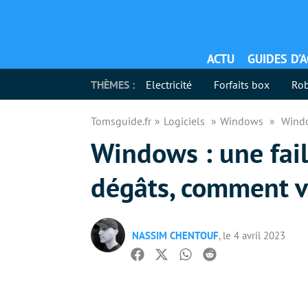
ACTU
GUIDES D’
THÈMES :
Electricité
Forfaits box
Rob
Tomsguide.fr
Logiciels
Windows
Windo
Windows : une faill
dégâts, comment v
NASSIM CHENTOUF
, le 4 avril 2023
Facebook
Twitter
Whatsapp
Reddit