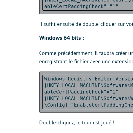
ableCertPaddingCheck"="1"
Il suffit ensuite de double-cliquer sur vo
Windows 64 bits :
Comme précédemment, il faudra créer un 
enregistrant le fichier avec une extensio
Windows Registry Editor Versi
[HKEY_LOCAL_MACHINE\Software\
ableCertPaddingCheck"="1"
[HKEY_LOCAL_MACHINE\Software\
\Config] "EnableCertPaddingCh
Double-cliquez, le tour est joué !