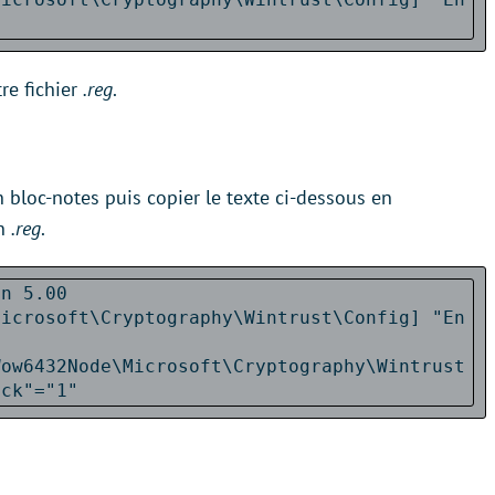
tre fichier
.reg
.
bloc-notes puis copier le texte ci-dessous en
n
.reg
.
on 5.00
Microsoft\Cryptography\Wintrust\Config] "En
Wow6432Node\Microsoft\Cryptography\Wintrust
eck"="1"