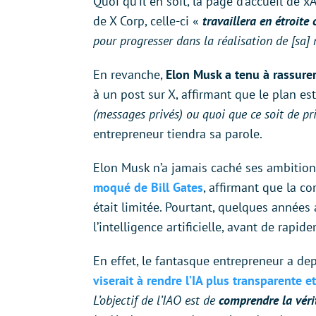
Quoi qu’il en soit, la page d’accueil de xA
de X Corp, celle-ci «
travaillera en étroite 
pour progresser dans la réalisation de [sa]
En revanche,
Elon Musk a tenu à rassurer 
à un post sur X, affirmant que le plan est
(messages privés) ou quoi que ce soit de pr
entrepreneur tiendra sa parole.
Elon Musk n’a jamais caché ses ambitions 
moqué de Bill Gates
, affirmant que la c
était limitée. Pourtant, quelques années
l’intelligence artificielle, avant de rapid
En effet, le fantasque entrepreneur a de
viserait à rendre l’IA plus transparente 
L’objectif de l’IAO est de
comprendre la vérit