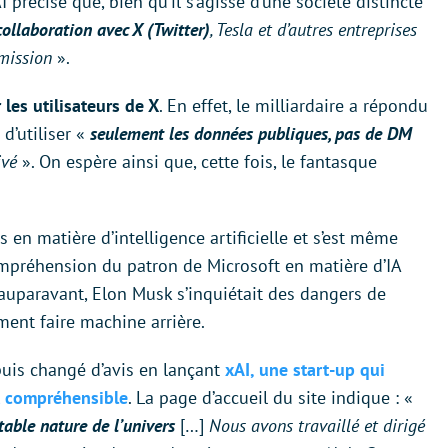
I précise que, bien qu’il s’agisse d’une société distincte
collaboration avec X (Twitter)
, Tesla et d’autres entreprises
 mission
».
les utilisateurs de X
. En effet, le milliardaire a répondu
 d’utiliser «
seulement les données publiques, pas de DM
ivé
». On espère ainsi que, cette fois, le fantasque
en matière d’intelligence artificielle et s’est même
ompréhension du patron de Microsoft en matière d’IA
 auparavant, Elon Musk s’inquiétait des dangers de
ement faire machine arrière.
puis changé d’avis en lançant
xAI, une start-up qui
et compréhensible
. La page d’accueil du site indique : «
able nature de l’univers
[…]
Nous avons travaillé et dirigé