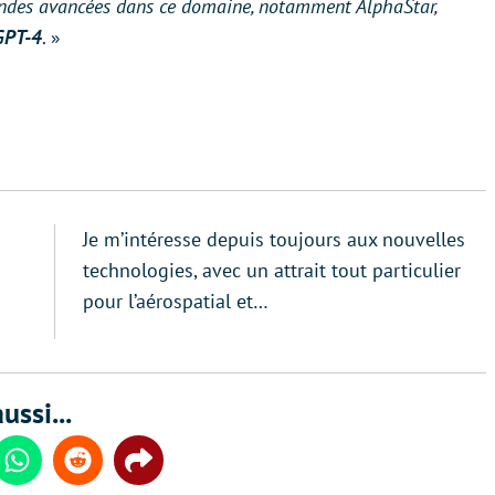
andes avancées dans ce domaine, notamment AlphaStar,
GPT-4
. »
Je m’intéresse depuis toujours aux nouvelles
technologies, avec un attrait tout particulier
pour l’aérospatial et…
ussi...
din
Whatsapp
Reddit
Share