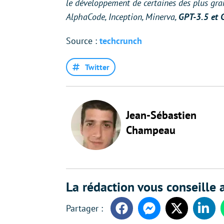
le développement de certaines des plus gr
AlphaCode, Inception, Minerva,
GPT-3.5 et 
Source :
techcrunch
Twitter
Jean-Sébastien
Champeau
La rédaction vous conseille a
Facebook
Messenger
Twitter
Linke