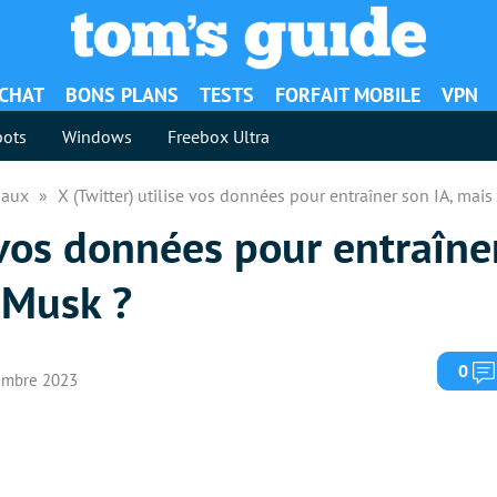
ACHAT
BONS PLANS
TESTS
FORFAIT MOBILE
VPN
ots
Windows
Freebox Ultra
iaux
X (Twitter) utilise vos données pour entraîner son IA, mais
 vos données pour entraîner
 Musk ?
0
tembre 2023