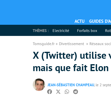
ACTU
GUIDES D’
THÈMES :
Electricité
Forfaits box
Rob
Tomsguide.fr
Divertissement
Réseaux soc
X (Twitter) utilise
mais que fait Elon
JEAN-SÉBASTIEN CHAMPEAU
, le 2 sep
Facebook
Twitter
Whatsapp
Reddit