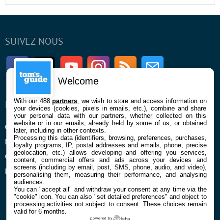
SUIVEZ-NOUS
Facebook
Twitter
Youtube
Instagram
RSS
Newsletter
Welcome
With our 488
partners
, we wish to store and access information on
ENTREPRISE
À PROPOS
your devices (cookies, pixels in emails, etc.), combine and share
your personal data with our partners, whether collected on this
website or in our emails, already held by some of us, or obtained
Qui sommes nous
La rédaction
later, including in other contexts.
Processing this data (identifiers, browsing, preferences, purchases,
Mentions légales et CGU
Contact
loyalty programs, IP, postal addresses and emails, phone, precise
geolocation, etc.) allows developing and offering you services,
Confidentialité et Cookies
content, commercial offers and ads across your devices and
screens (including by email, post, SMS, phone, audio, and video),
Préférences cookies
personalising them, measuring their performance, and analysing
audiences.
You can "accept all" and withdraw your consent at any time via the
"cookie" icon
. You can also "set detailed preferences" and object to
processing activities not subject to consent. These choices remain
valid for 6 months.
powered by