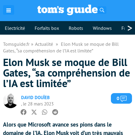
Rechercher
>
Electricité
Forfaits box
Robots
Windows
Freebo
Tomsguide.fr
Actualité
Elon Musk se moque de Bill
Gates, “sa compréhension de l’IA est limitée”
Elon Musk se moque de Bill
Gates, “sa compréhension de
l’IA est limitée”
DAVID DOUÏEB
Com
0
, le 28 mars 2023
Facebook
Twitter
Whatsapp
Reddit
Alors que Microsoft avance ses pions dans le
domaine de l’IA, Elon Musk voit d’un très mauvais