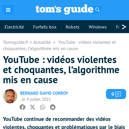
Rechercher
>
Electricité
Forfaits box
Robots
Windows
Freebo
Tomsguide.fr
Actualité
YouTube : vidéos violentes et
choquantes, l’algorithme mis en cause
YouTube : vidéos violentes
et choquantes, l’algorithme
mis en cause
BERNARD DAVID CORROY
Com
0
, le 9 juillet 2021
Facebook
Twitter
Whatsapp
Reddit
YouTube continue de recommander des vidéos
violentes, choquantes et problématiques par le biais