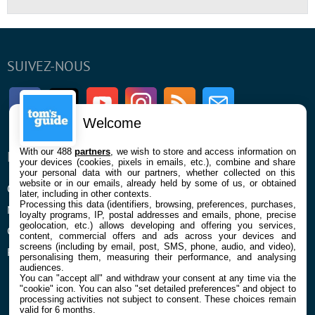
SUIVEZ-NOUS
Facebook
Twitter
Youtube
Instagram
RSS
Newsletter
Welcome
With our 488
partners
, we wish to store and access information on
ENTREPRISE
À PROPOS
your devices (cookies, pixels in emails, etc.), combine and share
your personal data with our partners, whether collected on this
website or in our emails, already held by some of us, or obtained
Qui sommes nous
La rédaction
later, including in other contexts.
Processing this data (identifiers, browsing, preferences, purchases,
Mentions légales et CGU
Contact
loyalty programs, IP, postal addresses and emails, phone, precise
geolocation, etc.) allows developing and offering you services,
Confidentialité et Cookies
content, commercial offers and ads across your devices and
screens (including by email, post, SMS, phone, audio, and video),
Préférences cookies
personalising them, measuring their performance, and analysing
audiences.
You can "accept all" and withdraw your consent at any time via the
"cookie" icon
. You can also "set detailed preferences" and object to
processing activities not subject to consent. These choices remain
valid for 6 months.