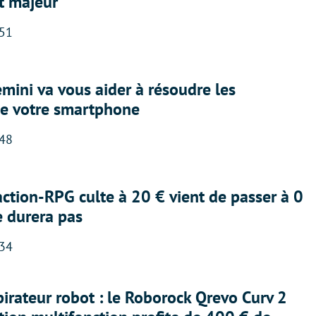
t majeur
:51
ini va vous aider à résoudre les
e votre smartphone
:48
action-RPG culte à 20 € vient de passer à 0
e durera pas
:34
irateur robot : le Roborock Qrevo Curv 2