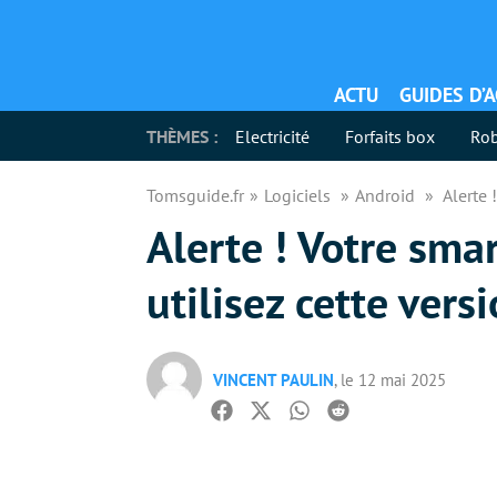
ACTU
GUIDES D’
THÈMES :
Electricité
Forfaits box
Rob
Tomsguide.fr
Logiciels
Android
Alerte 
Alerte ! Votre sma
utilisez cette vers
VINCENT PAULIN
, le 12 mai 2025
Facebook
Twitter
Whatsapp
Reddit