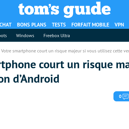
ACHAT
BONS PLANS
TESTS
FORFAIT MOBILE
VPN
ots
Windows
Freebox Ultra
! Votre smartphone court un risque majeur si vous utilisez cette ve
rtphone court un risque ma
ion d’Android
0