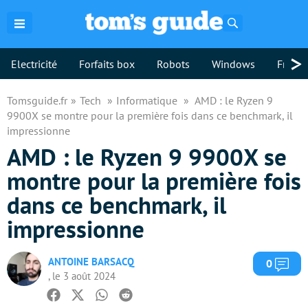
Rechercher
>
Electricité
Forfaits box
Robots
Windows
Freebo
Tomsguide.fr
Tech
Informatique
AMD : le Ryzen 9
9900X se montre pour la première fois dans ce benchmark, il
impressionne
AMD : le Ryzen 9 9900X se
montre pour la première fois
dans ce benchmark, il
impressionne
ANTOINE BARSACQ
Com
0
, le 3 août 2024
Facebook
Twitter
Whatsapp
Reddit