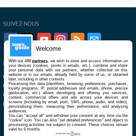
SUIVEZ-NOUS
Facebook
Twitter
Youtube
Instagram
RSS
Newsletter
Welcome
With our 488
partners
, we wish to store and access information on
ENTREPRISE
À PROPOS
your devices (cookies, pixels in emails, etc.), combine and share
your personal data with our partners, whether collected on this
website or in our emails, already held by some of us, or obtained
Qui sommes nous
La rédaction
later, including in other contexts.
Processing this data (identifiers, browsing, preferences, purchases,
Mentions légales et CGU
Contact
loyalty programs, IP, postal addresses and emails, phone, precise
geolocation, etc.) allows developing and offering you services,
Confidentialité et Cookies
content, commercial offers and ads across your devices and
screens (including by email, post, SMS, phone, audio, and video),
Préférences cookies
personalising them, measuring their performance, and analysing
audiences.
You can "accept all" and withdraw your consent at any time via the
"cookie" icon
. You can also "set detailed preferences" and object to
processing activities not subject to consent. These choices remain
valid for 6 months.
powered by