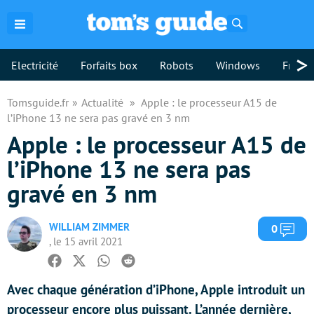
Rechercher
>
Electricité
Forfaits box
Robots
Windows
Freebo
Tomsguide.fr
Actualité
Apple : le processeur A15 de
l’iPhone 13 ne sera pas gravé en 3 nm
Apple : le processeur A15 de
l’iPhone 13 ne sera pas
gravé en 3 nm
WILLIAM ZIMMER
Com
0
, le 15 avril 2021
Facebook
Twitter
Whatsapp
Reddit
Avec chaque génération d’iPhone, Apple introduit un
processeur encore plus puissant. L’année dernière,