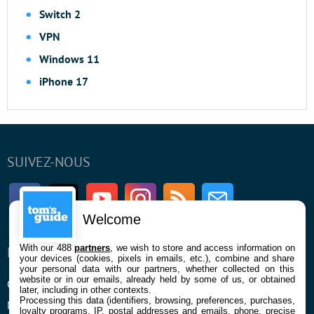
Switch 2
VPN
Windows 11
iPhone 17
SUIVEZ-NOUS
Facebook
Twitter
Youtube
Instagram
RSS
Newsletter
Welcome
With our 488
partners
, we wish to store and access information on
ENTREPRISE
À PROPOS
your devices (cookies, pixels in emails, etc.), combine and share
your personal data with our partners, whether collected on this
website or in our emails, already held by some of us, or obtained
Qui sommes nous
La rédaction
later, including in other contexts.
Processing this data (identifiers, browsing, preferences, purchases,
Mentions légales et CGU
Contact
loyalty programs, IP, postal addresses and emails, phone, precise