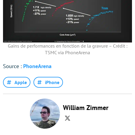
Gains de performances en fonction de la gravure – Crédit :
TSMC via PhoneArena
Source :
PhoneArena
Apple
iPhone
William Zimmer
Twitter