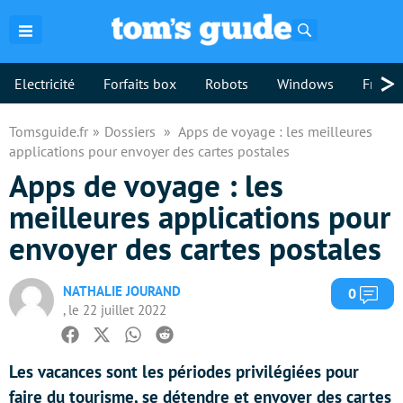
Rechercher
>
Electricité
Forfaits box
Robots
Windows
Freebo
Tomsguide.fr
Dossiers
Apps de voyage : les meilleures
applications pour envoyer des cartes postales
Apps de voyage : les
meilleures applications pour
envoyer des cartes postales
NATHALIE JOURAND
Com
0
, le 22 juillet 2022
Facebook
Twitter
Whatsapp
Reddit
Les vacances sont les périodes privilégiées pour
faire du tourisme, se détendre et envoyer des cartes