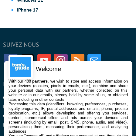
Windows 11
iPhone 17
SUIVEZ-NOUS
Facebook
Twitter
Youtube
Instagram
RSS
Newsletter
Welcome
With our 488
partners
, we wish to store and access information on
ENTREPRISE
À PROPOS
your devices (cookies, pixels in emails, etc.), combine and share
your personal data with our partners, whether collected on this
website or in our emails, already held by some of us, or obtained
Qui sommes nous
La rédaction
later, including in other contexts.
Processing this data (identifiers, browsing, preferences, purchases,
Mentions légales et CGU
Contact
loyalty programs, IP, postal addresses and emails, phone, precise
geolocation, etc.) allows developing and offering you services,
Confidentialité et Cookies
content, commercial offers and ads across your devices and
screens (including by email, post, SMS, phone, audio, and video),
Préférences cookies
personalising them, measuring their performance, and analysing
audiences.
You can "accept all" and withdraw your consent at any time via the