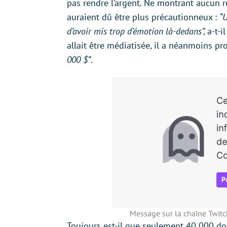
pas rendre l’argent. Ne montrant aucun 
auraient dû être plus précautionneux :
“U
d’avoir mis trop d’émotion là-dedans”,
a-t-i
allait être médiatisée, il a néanmoins pr
000 $”
.
Message sur la chaîne Twitc
Toujours est-il que seulement 40 000 doll