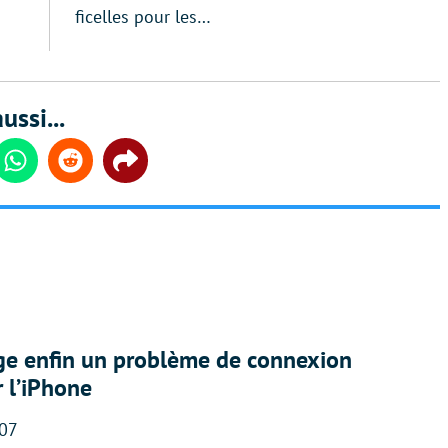
ficelles pour les…
ussi...
din
Whatsapp
Reddit
Share
ige enfin un problème de connexion
r l’iPhone
:07