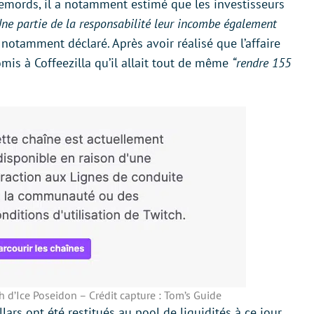
remords, il a notamment estimé que les investisseurs
ne partie de la responsabilité leur incombe également
l notamment déclaré. Après avoir réalisé que l’affaire
omis à Coffeezilla qu’il allait tout de même
“rendre 155
h d’Ice Poseidon – Crédit capture : Tom’s Guide
ars ont été restitués au pool de liquidités à ce jour.