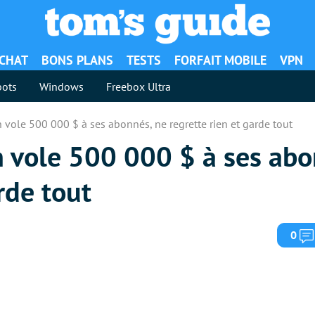
ACHAT
BONS PLANS
TESTS
FORFAIT MOBILE
VPN
ots
Windows
Freebox Ultra
 vole 500 000 $ à ses abonnés, ne regrette rien et garde tout
h vole 500 000 $ à ses abo
rde tout
0