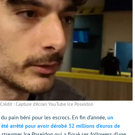
Crédit : Capture d’écran YouTube Ice Poseidon
du pain béni pour les escrocs. En fin d’année,
un
été arrêté pour avoir dérobé 32 millions d’euros de
e streamer Ice Poseidon qui a floué ses followers d’une