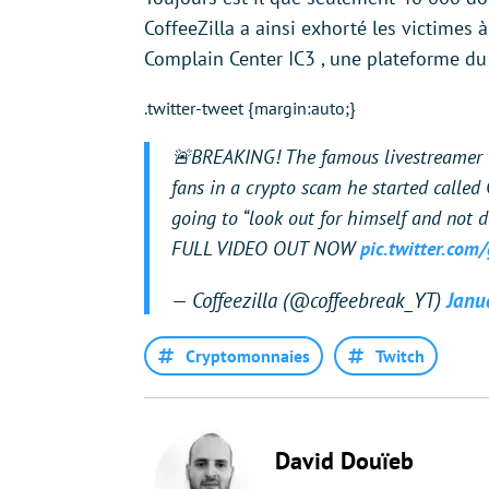
CoffeeZilla a ainsi exhorté les victimes à
Complain Center IC3 , une plateforme du FB
.twitter-tweet {margin:auto;}
🚨BREAKING! The famous livestreamer I
fans in a crypto scam he started called
going to “look out for himself and not 
FULL VIDEO OUT NOW
pic.twitter.com
— Coffeezilla (@coffeebreak_YT)
Janu
Cryptomonnaies
Twitch
David Douïeb