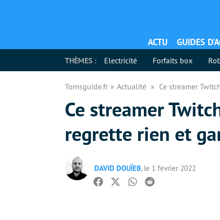
ACTU
GUIDES D’
THÈMES :
Electricité
Forfaits box
Rob
Tomsguide.fr
Actualité
Ce streamer Twitch
Ce streamer Twitc
regrette rien et ga
DAVID DOUÏEB
, le 1 février 2022
Facebook
Twitter
Whatsapp
Reddit