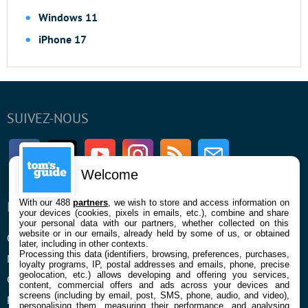
Windows 11
iPhone 17
SUIVEZ-NOUS
Facebook
Twitter
Youtube
Instagram
RSS
Newsletter
Welcome
With our 488
partners
, we wish to store and access information on
ENTREPRISE
À PROPOS
your devices (cookies, pixels in emails, etc.), combine and share
your personal data with our partners, whether collected on this
website or in our emails, already held by some of us, or obtained
Qui sommes nous
La rédaction
later, including in other contexts.
Processing this data (identifiers, browsing, preferences, purchases,
Mentions légales et CGU
Contact
loyalty programs, IP, postal addresses and emails, phone, precise
geolocation, etc.) allows developing and offering you services,
Confidentialité et Cookies
content, commercial offers and ads across your devices and
screens (including by email, post, SMS, phone, audio, and video),
Préférences cookies
personalising them, measuring their performance, and analysing