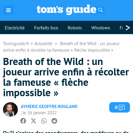
Rechercher
>
Electricité
Forfaits box
Robots
Windows
Freebo
Tomsguide.fr
Actualité
Breath of the Wild : un joueur
arrive enfin à récolter la fameuse « flèche impossible »
Breath of the Wild : un
joueur arrive enfin à récolter
la fameuse « flèche
impossible »
AYMERIC GEOFFRE-ROULAND
Com
0
, le 26 janvier 2022
Facebook
Twitter
Whatsapp
Reddit