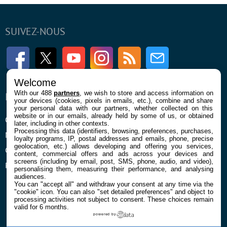
SUIVEZ-NOUS
Facebook
Twitter
Youtube
Instagram
RSS
Newsletter
Welcome
With our 488
partners
, we wish to store and access information on
ENTREPRISE
À PROPOS
your devices (cookies, pixels in emails, etc.), combine and share
your personal data with our partners, whether collected on this
website or in our emails, already held by some of us, or obtained
Qui sommes nous
La rédaction
later, including in other contexts.
Processing this data (identifiers, browsing, preferences, purchases,
Mentions légales et CGU
Contact
loyalty programs, IP, postal addresses and emails, phone, precise
geolocation, etc.) allows developing and offering you services,
Confidentialité et Cookies
content, commercial offers and ads across your devices and
screens (including by email, post, SMS, phone, audio, and video),
Préférences cookies
personalising them, measuring their performance, and analysing
audiences.
You can "accept all" and withdraw your consent at any time via the
"cookie" icon
. You can also "set detailed preferences" and object to
processing activities not subject to consent. These choices remain
valid for 6 months.
powered by