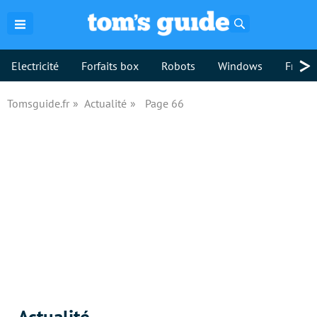
Rechercher
>
Electricité
Forfaits box
Robots
Windows
Freebo
Tomsguide.fr
Actualité
Page 66