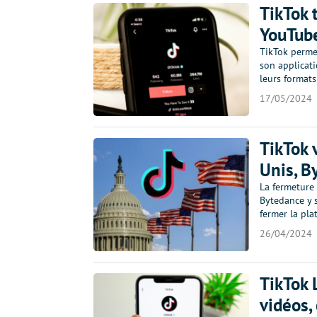
TikTok 
YouTube
TikTok permet
son applicati
leurs format
17/05/2024
TikTok 
Unis, B
La fermeture
Bytedance y s
fermer la pl
26/04/2024
TikTok 
vidéos,