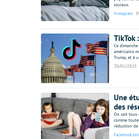
sociaux.
Instagram
0
TikTok :
Ce dimanche 
américains m
Trump, et à 
20/01/2025
Une étu
des rés
On sait tous 
comme toute a
réduction de 
Facebook
,
In