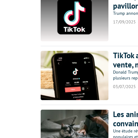
pavillo
Trump annonc
17/09/2025
TikTok 
vente, 
Donald Trump
plusieurs rep
03/07/2025
Les ani
convain
Une étude ré
populaires e