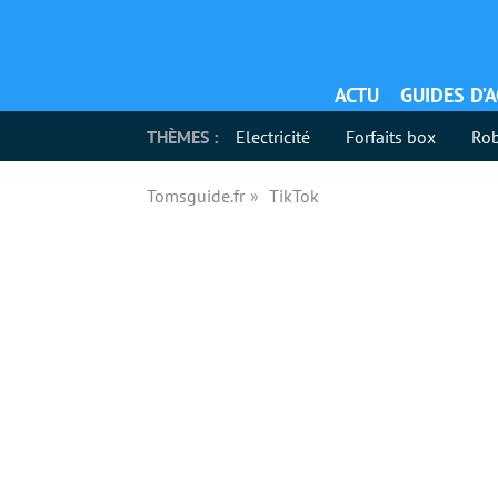
ACTU
GUIDES D’
THÈMES :
Electricité
Forfaits box
Rob
Tomsguide.fr
TikTok