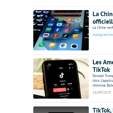
La Chin
officie
La Chine renf
Instagram
,
Yo
Les Amé
TikTok
Donald Trump
Unis. L’appli
chinoise, Byt
26/09/2025
TikTok,