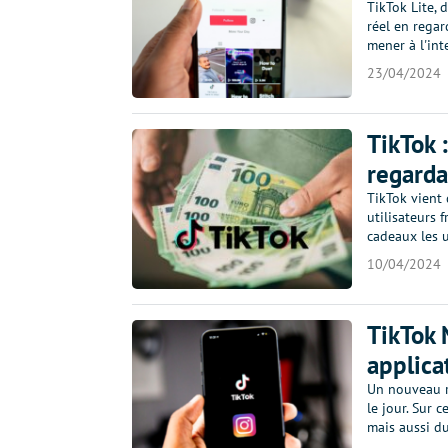
TikTok Lite, 
réel en regar
mener à l'int
23/04/2024
TikTok 
regarda
TikTok vient 
utilisateurs 
cadeaux les 
10/04/2024
TikTok 
applica
Un nouveau r
le jour. Sur 
mais aussi d