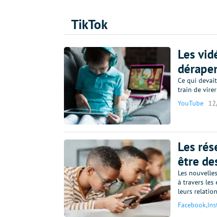
TikTok
Les vid
dérape
Ce qui devait
train de vir
YouTube
12
Les rés
être de
Les nouvelles
à travers les
leurs relatio
Facebook
,
In