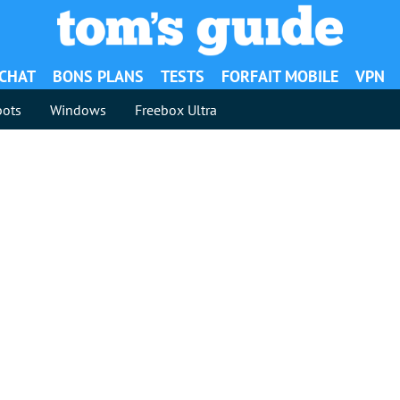
ACHAT
BONS PLANS
TESTS
FORFAIT MOBILE
VPN
ots
Windows
Freebox Ultra