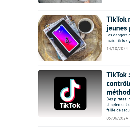
TikTok 
jeunes 
Les dangers d
mais TikTok g
14/10/2024
TikTok 
contrôl
méthod
Des pirates i
simplement e
faille de séc
05/06/2024