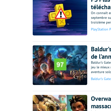
télécha
On connaît en
septembre sur
troisième pe
PlayStation 
Baldur’
de l’an
Baldur's Gate
jeu le mieux 
aventure sol
Baldur’s Gate
Overwat
massacr