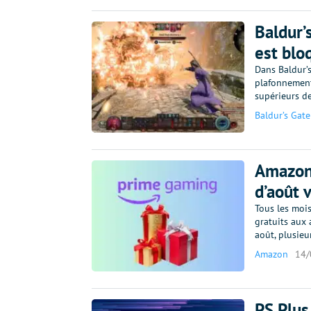
Baldur’
est blo
Dans Baldur’
plafonnement 
supérieurs d
Baldur’s Gate
Amazon 
d’août 
Tous les moi
gratuits aux 
août, plusieu
Amazon
14/
PS Plus 