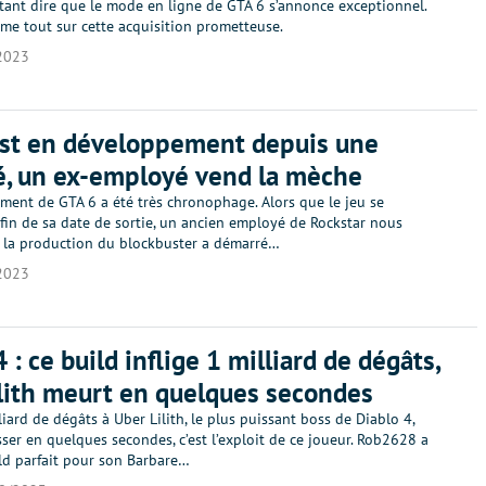
utant dire que le mode en ligne de GTA 6 s’annonce exceptionnel.
me tout sur cette acquisition prometteuse.
2023
est en développement depuis une
é, un ex-employé vend la mèche
ment de GTA 6 a été très chronophage. Alors que le jeu se
fin de sa date de sortie, un ancien employé de Rockstar nous
 la production du blockbuster a démarré…
2023
 : ce build inflige 1 milliard de dégâts,
lith meurt en quelques secondes
lliard de dégâts à Uber Lilith, le plus puissant boss de Diablo 4,
sser en quelques secondes, c’est l’exploit de ce joueur. Rob2628 a
ild parfait pour son Barbare…