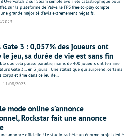
 d'Overwatch 2 sur Steam semble avoir été catastrophique pour
effet, sur la plateforme de Valve, le FPS free-to-play compte
 une grande majorité d'avis extrêmement négatifs.
8/2023
s Gate 3 : 0,057% des joueurs ont
 le jeu, sa durée de vie est sans fin
ble que cela puisse paraître, moins de 400 joueurs ont terminé
dur’s Gate 3… en 3 jours ! Une statistique qui surprend, certains
és corps et âme dans ce jeu de…
11/08/2023
 le mode online s’annonce
onnel, Rockstar fait une annonce
le
 une annonce officielle ! Le studio rachète un énorme projet dédié