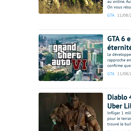
au online. A
On vous résu
GTA
11/08/
GTA 6 
éternit
Le développe
rapproche en
confirme que
GTA
11/08/
Diablo 4
Uber Li
Infliger 1 mi
pour le terra
trouvé le bu