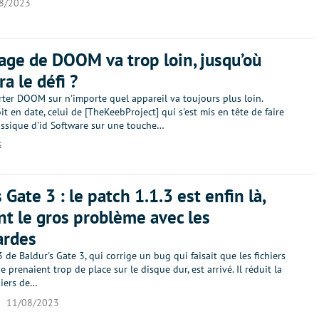
8/2023
age de DOOM va trop loin, jusqu’où
ra le défi ?
rter DOOM sur n'importe quel appareil va toujours plus loin.
it en date, celui de [TheKeebProject] qui s'est mis en tête de faire
lassique d'id Software sur une touche…
3
 Gate 3 : le patch 1.1.3 est enfin là,
nt le gros problème avec les
ardes
3 de Baldur's Gate 3, qui corrige un bug qui faisait que les fichiers
 prenaient trop de place sur le disque dur, est arrivé. Il réduit la
chiers de…
11/08/2023