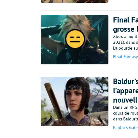
Final F
grosse 
Xbox a montré
2021), dans s
La bourde au
Final Fantasy
Baldur’
l’appar
nouvell
Dans un RPG,
cours de rout
dans Baldur’
Baldur’s Gate