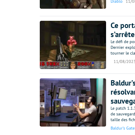
Diablo
11/0
Ce port
s’arrête
Le défi de po
Dernier explo
tourner le c
11/08/202
Baldur’s
résolva
sauveg
Le patch 1.1.
de sauvegarde
taille des fi
Baldur’s Gate