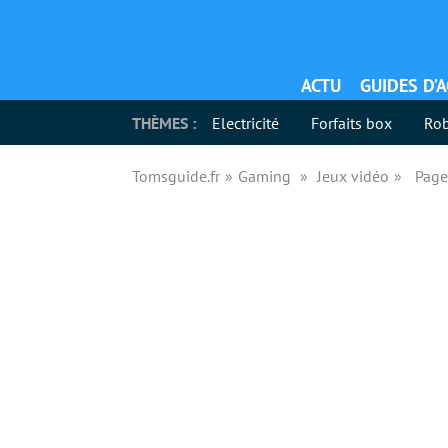
ACTU
GUIDES D’
THÈMES :
Electricité
Forfaits box
Rob
Tomsguide.fr
Gaming
Jeux vidéo
Page