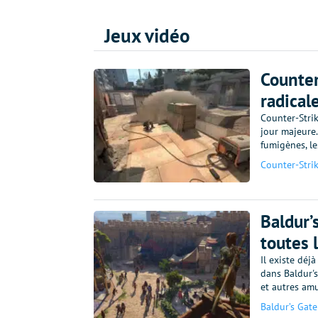
Jeux vidéo
Counter
radical
Counter-Strik
jour majeure.
fumigènes, l
Counter-Stri
Baldur’
toutes 
Il existe déj
dans Baldur's
et autres am
Baldur’s Gate