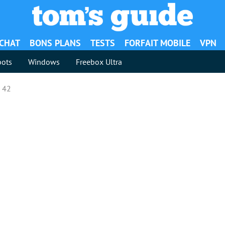
ACHAT
BONS PLANS
TESTS
FORFAIT MOBILE
VPN
ots
Windows
Freebox Ultra
 42