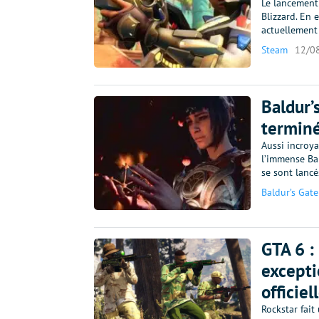
Le lancement
Blizzard. En 
actuellement
Steam
12/0
Baldur’
terminé
Aussi incroya
l’immense Bal
se sont lanc
Baldur’s Gate
GTA 6 :
excepti
officiel
Rockstar fait