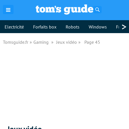
Rechercher
>
Electricité
Forfaits box
Robots
Windows
Freebo
Tomsguide.fr
Gaming
Jeux vidéo
Page 45