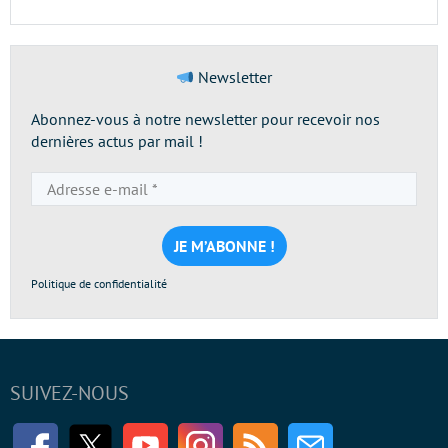
Newsletter
Abonnez-vous à notre newsletter pour recevoir nos
dernières actus par mail !
Adresse
e-
mail
*
Politique de confidentialité
SUIVEZ-NOUS
Facebook
Twitter
Youtube
Instagram
RSS
Newsletter