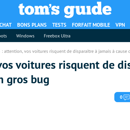
ACHAT
BONS PLANS
TESTS
FORFAIT MOBILE
VPN
ots
Windows
Freebox Ultra
 : attention, vos voitures risquent de disparaître à jamais à cause
vos voitures risquent de di
n gros bug
0