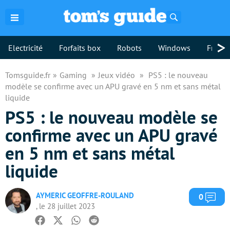
Rechercher
>
Electricité
Forfaits box
Robots
Windows
Freebo
Tomsguide.fr
Gaming
Jeux vidéo
PS5 : le nouveau
modèle se confirme avec un APU gravé en 5 nm et sans métal
liquide
PS5 : le nouveau modèle se
confirme avec un APU gravé
en 5 nm et sans métal
liquide
AYMERIC GEOFFRE-ROULAND
Com
0
, le 28 juillet 2023
Facebook
Twitter
Whatsapp
Reddit