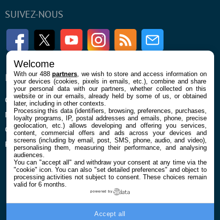
SUIVEZ-NOUS
Facebook
Twitter
Youtube
Instagram
RSS
Newsletter
Welcome
With our 488
partners
, we wish to store and access information on
ENTREPRISE
À PROPOS
your devices (cookies, pixels in emails, etc.), combine and share
your personal data with our partners, whether collected on this
website or in our emails, already held by some of us, or obtained
Qui sommes nous
La rédaction
later, including in other contexts.
Processing this data (identifiers, browsing, preferences, purchases,
Mentions légales et CGU
Contact
loyalty programs, IP, postal addresses and emails, phone, precise
geolocation, etc.) allows developing and offering you services,
Confidentialité et Cookies
content, commercial offers and ads across your devices and
screens (including by email, post, SMS, phone, audio, and video),
Préférences cookies
personalising them, measuring their performance, and analysing
audiences.
You can "accept all" and withdraw your consent at any time via the
"cookie" icon
. You can also "set detailed preferences" and object to
processing activities not subject to consent. These choices remain
valid for 6 months.
powered by
© 2026 Galaxie Media Tous droits réservés
Accept all