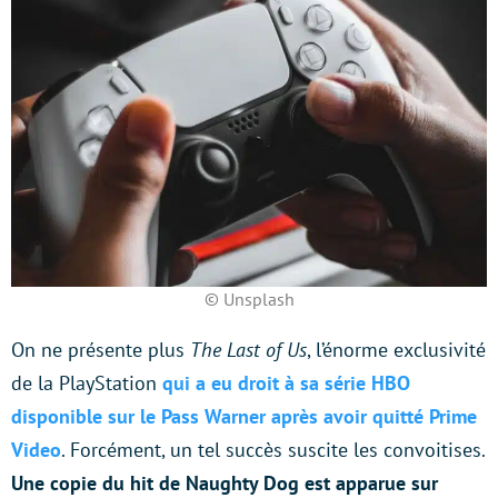
© Unsplash
On ne présente plus
The Last of Us
, l’énorme exclusivité
de la PlayStation
qui a eu droit à sa série HBO
disponible sur le Pass Warner après avoir quitté Prime
Video
. Forcément, un tel succès suscite les convoitises.
Une copie du hit de Naughty Dog est apparue sur