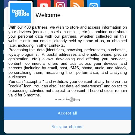
Facebook
Twitter
Youtube
Instagram
RSS
Newsletter
Welcome
With our 488
partners
, we wish to store and access information on
ENTREPRISE
À PROPOS
your devices (cookies, pixels in emails, etc.), combine and share
your personal data with our partners, whether collected on this
website or in our emails, already held by some of us, or obtained
Qui sommes nous
La rédaction
later, including in other contexts.
Processing this data (identifiers, browsing, preferences, purchases,
Mentions légales et CGU
Contact
loyalty programs, IP, postal addresses and emails, phone, precise
geolocation, etc.) allows developing and offering you services,
Confidentialité et Cookies
content, commercial offers and ads across your devices and
screens (including by email, post, SMS, phone, audio, and video),
Préférences cookies
personalising them, measuring their performance, and analysing
audiences.
You can "accept all" and withdraw your consent at any time via the
"cookie" icon
. You can also "set detailed preferences" and object to
processing activities not subject to consent. These choices remain
valid for 6 months.
powered by
© 2026 Galaxie Media Tous droits réservés
Accept all
Set your choices