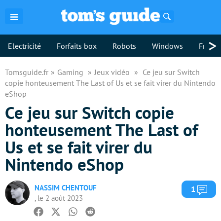
Rechercher
>
Electricité
Forfaits box
Robots
Windows
Freebo
Tomsguide.fr
Gaming
Jeux vidéo
Ce jeu sur Switch
copie honteusement The Last of Us et se fait virer du Nintendo
eShop
Ce jeu sur Switch copie
honteusement The Last of
Us et se fait virer du
Nintendo eShop
NASSIM CHENTOUF
Com
1
, le 2 août 2023
Facebook
Twitter
Whatsapp
Reddit