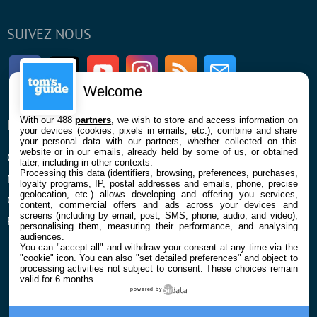
SUIVEZ-NOUS
Facebook
Twitter
Youtube
Instagram
RSS
Newsletter
Welcome
With our 488
partners
, we wish to store and access information on
ENTREPRISE
À PROPOS
your devices (cookies, pixels in emails, etc.), combine and share
your personal data with our partners, whether collected on this
website or in our emails, already held by some of us, or obtained
Qui sommes nous
La rédaction
later, including in other contexts.
Processing this data (identifiers, browsing, preferences, purchases,
Mentions légales et CGU
Contact
loyalty programs, IP, postal addresses and emails, phone, precise
geolocation, etc.) allows developing and offering you services,
Confidentialité et Cookies
content, commercial offers and ads across your devices and
screens (including by email, post, SMS, phone, audio, and video),
Préférences cookies
personalising them, measuring their performance, and analysing
audiences.
You can "accept all" and withdraw your consent at any time via the
"cookie" icon
. You can also "set detailed preferences" and object to
processing activities not subject to consent. These choices remain
valid for 6 months.
powered by
© 2026 Galaxie Media Tous droits réservés