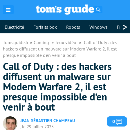
Rechercher
>
Electricité
Forfaits box
Robots
Windows
Freebo
Tomsguide.fr
Gaming
Jeux vidéo
Call of Duty : des
hackers diffusent un malware sur Modern Warfare 2, il est
presque impossible d’en venir à bout
Call of Duty : des hackers
diffusent un malware sur
Modern Warfare 2, il est
presque impossible d’en
venir à bout
JEAN-SÉBASTIEN CHAMPEAU
Com
0
, le 29 juillet 2023