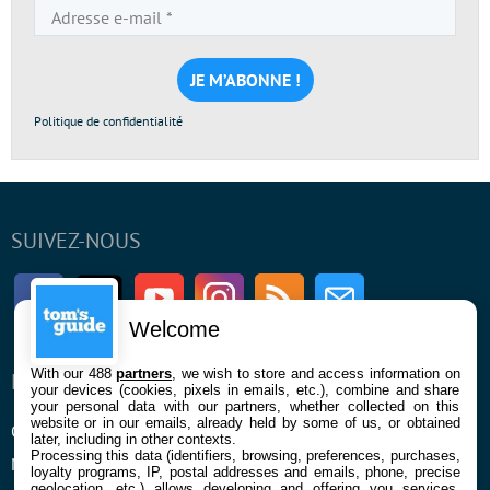
Adresse
e-
mail
*
Politique de confidentialité
SUIVEZ-NOUS
Facebook
Twitter
Youtube
Instagram
RSS
Newsletter
Welcome
With our 488
partners
, we wish to store and access information on
ENTREPRISE
À PROPOS
your devices (cookies, pixels in emails, etc.), combine and share
your personal data with our partners, whether collected on this
website or in our emails, already held by some of us, or obtained
Qui sommes nous
La rédaction
later, including in other contexts.
Processing this data (identifiers, browsing, preferences, purchases,
Mentions légales et CGU
Contact
loyalty programs, IP, postal addresses and emails, phone, precise
geolocation, etc.) allows developing and offering you services,