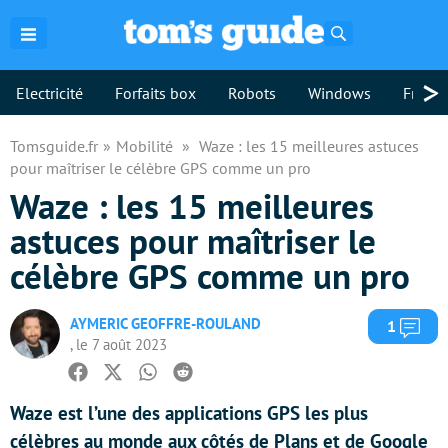
Rechercher
>
Electricité
Forfaits box
Robots
Windows
Freebo
Tomsguide.fr
Mobilité
Waze : les 15 meilleures astuces
pour maîtriser le célèbre GPS comme un pro
Waze : les 15 meilleures
astuces pour maîtriser le
célèbre GPS comme un pro
AYMERIC GEOFFRE-ROULAND
Com
1
, le 7 août 2023
Facebook
Twitter
Whatsapp
Reddit
Waze est l’une des applications GPS les plus
célèbres au monde aux côtés de Plans et de Google