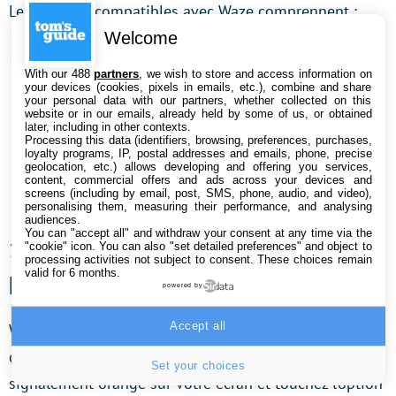
Les services compatibles avec Waze comprennent :
Welcome
Spotify ;
With our 488
partners
, we wish to store and access information on
Audible ;
your devices (cookies, pixels in emails, etc.), combine and share
your personal data with our partners, whether collected on this
Amazon Music ;
website or in our emails, already held by some of us, or obtained
Tunein ;
later, including in other contexts.
Processing this data (identifiers, browsing, preferences, purchases,
YouTube Music ;
loyalty programs, IP, postal addresses and emails, phone, precise
geolocation, etc.) allows developing and offering you services,
TIDAL ;
content, commercial offers and ads across your devices and
screens (including by email, post, SMS, phone, audio, and video),
Apple Music (iPhone uniquement).
personalising them, measuring their performance, and analysing
audiences.
You can "accept all" and withdraw your consent at any time via the
12. Obtenez de l’aide en cas de
"cookie" icon
. You can also "set detailed preferences" and object to
processing activities not subject to consent. These choices remain
panne
valid for 6 months.
powered by
Accept all
Waze dispose d’outils pour demander de l’aide en cas
de pépin sur la route. Appuyez sur le bouton de
Set your choices
signalement orange sur votre écran et touchez l’option