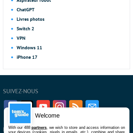
Aspirateur robot
ChatGPT
Livres photos
Switch 2
VPN
Windows 11
iPhone 17
SUIVEZ-NOUS
Facebook
Twitter
Youtube
Instagram
RSS
Newsletter
Welcome
With our 488
partners
, we wish to store and access information on
ENTREPRISE
À PROPOS
your devices (cookies, pixels in emails, etc.), combine and share