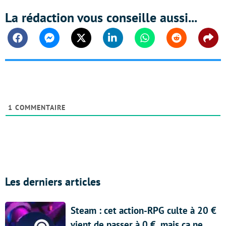
La rédaction vous conseille aussi...
Facebook
Messenger
Twitter
Linkedin
Whatsapp
Reddit
Shar
1
COMMENTAIRE
Les derniers articles
Steam : cet action-RPG culte à 20 €
vient de passer à 0 €, mais ça ne