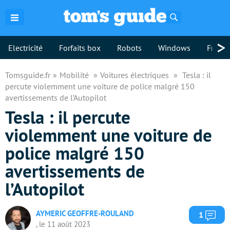
Rechercher
>
Electricité
Forfaits box
Robots
Windows
Freebo
Tomsguide.fr
Mobilité
Voitures électriques
Tesla : il
percute violemment une voiture de police malgré 150
avertissements de l’Autopilot
Tesla : il percute
violemment une voiture de
police malgré 150
avertissements de
l’Autopilot
AYMERIC GEOFFRE-ROULAND
Com
1
, le 11 août 2023