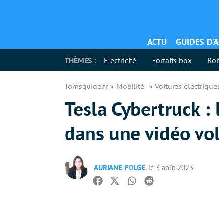
ACTU
GUIDES D’
THÈMES :
Electricité
Forfaits box
Rob
Tomsguide.fr
Mobilité
Voitures électriqu
Tesla Cybertruck : 
dans une vidéo vo
AURIANE POLGE
, le 3 août 2023
Facebook
Twitter
Whatsapp
Reddit