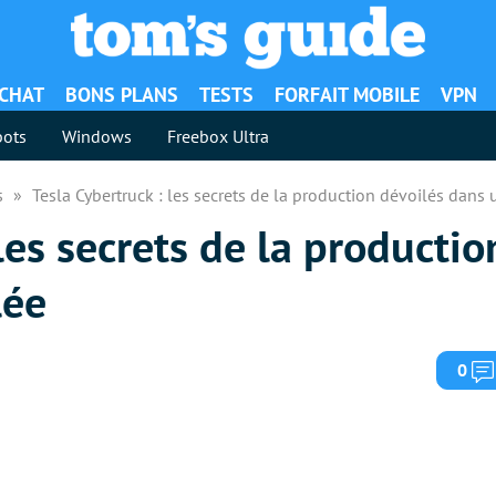
ACHAT
BONS PLANS
TESTS
FORFAIT MOBILE
VPN
ots
Windows
Freebox Ultra
es
Tesla Cybertruck : les secrets de la production dévoilés dans
les secrets de la productio
lée
0