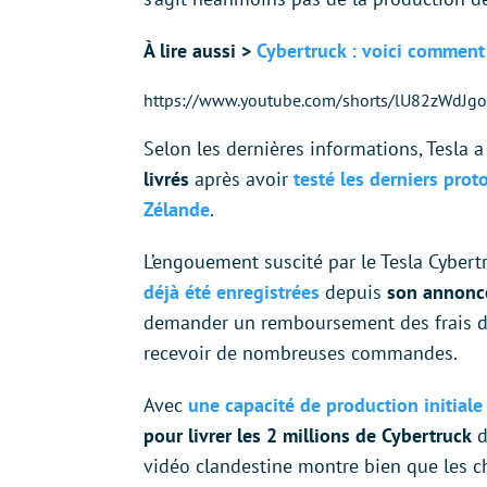
À lire aussi >
Cybertruck : voici comment 
https://www.youtube.com/shorts/lU82zWdJgo
Selon les dernières informations, Tesla 
livrés
après avoir
testé les derniers pro
Zélande
.
L’engouement suscité par le Tesla Cybert
déjà été enregistrées
depuis
son annonc
demander un remboursement des frais de r
recevoir de nombreuses commandes.
Avec
une capacité de production initial
pour livrer les 2 millions de Cybertruck
d
vidéo clandestine montre bien que les c