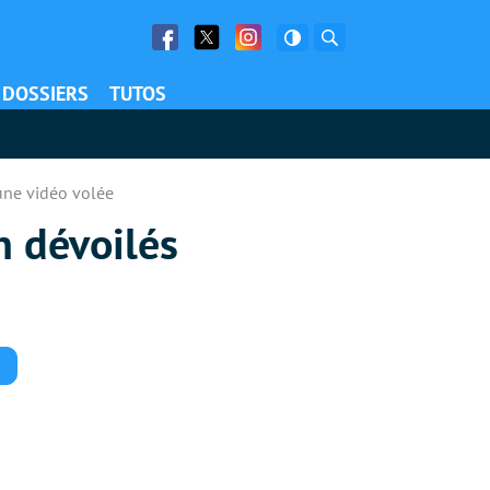
Facebook
Twitter
Facebook
Rechercher
DOSSIERS
TUTOS
 une vidéo volée
n dévoilés
Commentaires