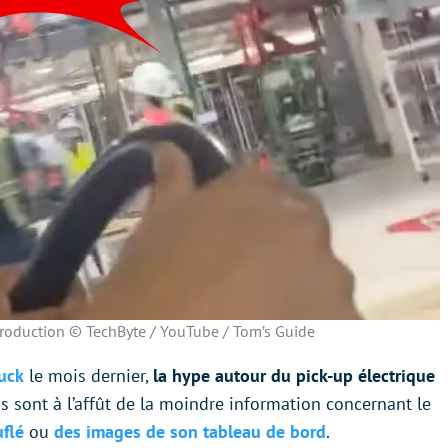
production © TechByte / YouTube / Tom’s Guide
uck
le mois dernier,
la hype autour du pick-up électrique
s sont à l’affût de la moindre information concernant le
flé
ou
des images de son tableau de bord
.