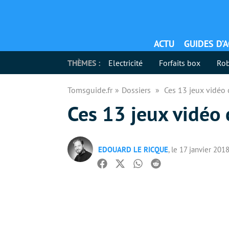
ACTU
GUIDES D’
THÈMES :
Electricité
Forfaits box
Rob
Tomsguide.fr
Dossiers
Ces 13 jeux vidéo
Ces 13 jeux vidéo
EDOUARD LE RICQUE
, le 17 janvier 201
Facebook
Twitter
Whatsapp
Reddit